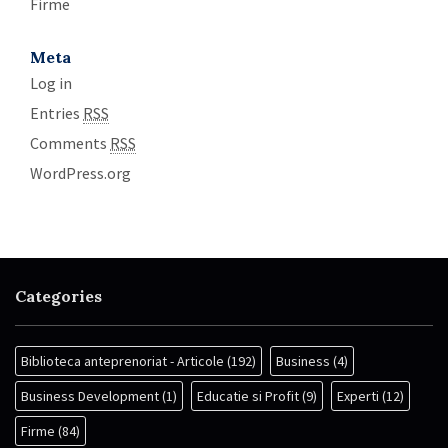
Firme
Meta
Log in
Entries
RSS
Comments
RSS
WordPress.org
Categories
Biblioteca anteprenoriat - Articole
(192)
Business
(4)
Business Development
(1)
Educatie si Profit
(9)
Experti
(12)
Firme
(84)