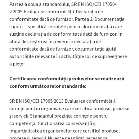
Partea a doua a standardului, SR EN ISO/CEI 17050-
2:2005 Evaluarea conformității. Declarația de
conformitate dată de furnizor. Partea 2: Documentație
suport – specifică cerințele pentru documentația care
susține declarația de conformitate dată de furnizor. În
afară de creșterea încrederii în declarația de
conformitate dată de furnizor, documentația ajută
autoritățile relevante în activitățile lor de supraveghere
a pieței.
Certificarea conformită
ț
ii produselor se realizează
conform urm
ă
toarelor standarde:
SR EN ISO/CEI 17065:2013 Evaluarea conformității.
Cerințe pentru organisme care certifică produse, procese
și servicii. Standardul prezinta cerințele pentru
competența, funcționarea consecventă și
imparțialitatea organismelor care certifică produse,
procese și servicii. Nu este neapărat necesar ca