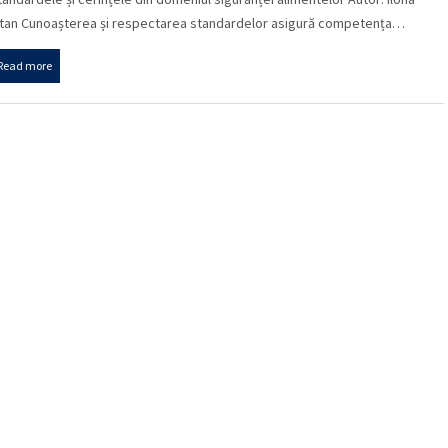
itan Cunoașterea și respectarea standardelor asigură competența…
Read more