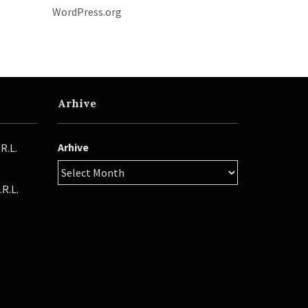
WordPress.org
Arhive
Arhive
R.L.
R.L.