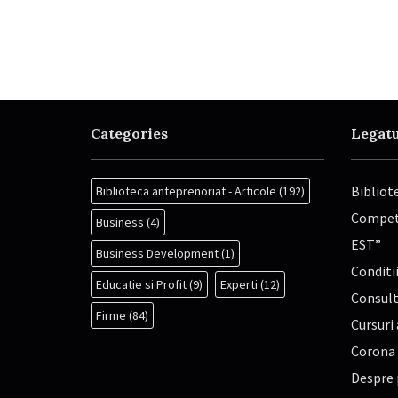
Categories
Legatu
Bibliot
Biblioteca anteprenoriat - Articole
(192)
Competi
Business
(4)
EST”
Business Development
(1)
Conditii
Educatie si Profit
(9)
Experti
(12)
Consult
Firme
(84)
Cursuri 
Corona
Despre 