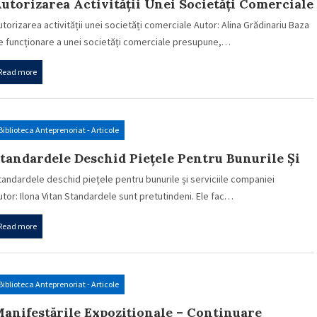
utorizarea Activității Unei Societăți Comerciale
utorizarea activității unei societăți comerciale Autor: Alina Grădinariu Baza
e funcționare a unei societăți comerciale presupune,…
Read more
Biblioteca Anteprenoriat - Articole
tandardele Deschid Piețele Pentru Bunurile Și
erviciile Companiei
tandardele deschid piețele pentru bunurile și serviciile companiei
utor: Ilona Vitan Standardele sunt pretutindeni. Ele fac…
Read more
Biblioteca Anteprenoriat - Articole
anifestările Expoziționale – Continuare