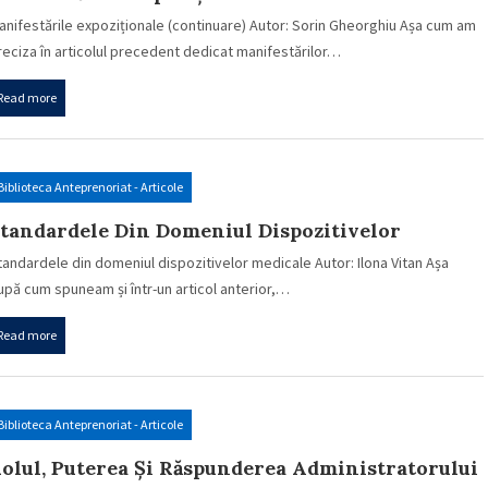
anifestările expoziționale (continuare) Autor: Sorin Gheorghiu Așa cum am
reciza în articolul precedent dedicat manifestărilor…
Read more
Biblioteca Anteprenoriat - Articole
tandardele Din Domeniul Dispozitivelor
edicale
tandardele din domeniul dispozitivelor medicale Autor: Ilona Vitan Așa
upă cum spuneam și într-un articol anterior,…
Read more
Biblioteca Anteprenoriat - Articole
olul, Puterea Și Răspunderea Administratorului