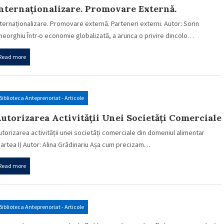
nternaționalizare. Promovare Externă.
arteneri Externi.
nternaționalizare. Promovare externă. Parteneri externi. Autor: Sorin
heorghiu Într-o economie globalizată, a arunca o privire dincolo…
Read more
Biblioteca Anteprenoriat - Articole
utorizarea Activității Unei Societăți Comerciale
in Domeniul Alimentar (partea I)
utorizarea activității unei societăți comerciale din domeniul alimentar
partea I) Autor: Alina Grădinariu Așa cum precizam…
Read more
Biblioteca Anteprenoriat - Articole