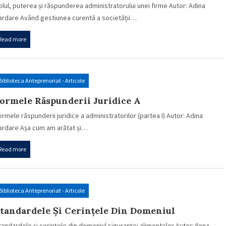
nei Firme
olul, puterea și răspunderea administratorului unei firme Autor: Adina
ardare Având gestiunea curentă a societății…
Read more
Biblioteca Anteprenoriat - Articole
ormele Răspunderii Juridice A
dministratorilor (partea I)
ormele răspunderii juridice a administratorilor (partea I) Autor: Adina
ardare Așa cum am arătat și…
Read more
Biblioteca Anteprenoriat - Articole
tandardele Și Cerințele Din Domeniul
iguranței Alimentelor
tandardele și cerințele din domeniul siguranței alimentelor Autor: Ilona