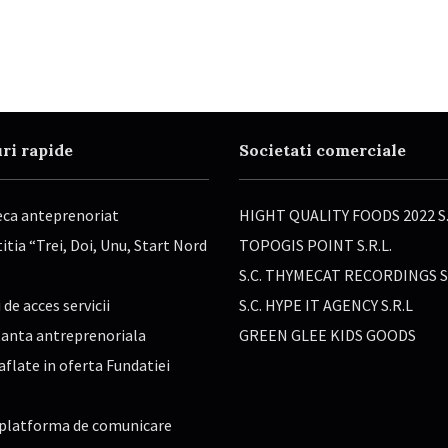
ri rapide
Societati comerciale
eca anteprenoriat
HIGHT QUALITY FOODS 2022 S.
tia “Trei, Doi, Unu, Start Nord
TOPOGIS POINT S.R.L.
S.C. THYMECAT RECORDINGS S.
 de acces servicii
S.C. HYPE IT AGENCY S.R.L
anta antreprenoriala
GREEN GLEE KIDS GOODS
aflate in oferta Fundatiei
platforma de comunicare