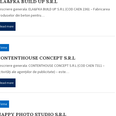
LA&FKA BUILD UP S.R.L
escriere generala: ELA&FKA BUILD UP S.R.L (COD CAEN 2361 – Fabricarea
roduselor din beton pentru…
Read more
Firme
CONTENTHOUSE CONCEPT S.R.L
escriere generala: CONTENTHOUSE CONCEPT S.R.L (COD CAEN 7311 –
ctivități ale agențiilor de publicitate) – este…
Read more
Firme
HAPPY PHOTO STUDIO S.R.L