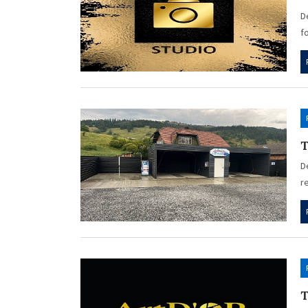
D
f
T
D
r