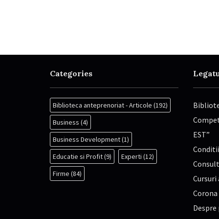
Categories
Legatu
Bibliot
Biblioteca anteprenoriat - Articole
(192)
Competi
Business
(4)
EST”
Business Development
(1)
Conditii
Educatie si Profit
(9)
Experti
(12)
Consult
Firme
(84)
Cursuri 
Corona
Despre 