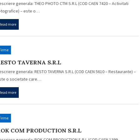
escriere generala: THEO PHOTO CTM S.R.L (COD CAEN 7420 – Activitati
otografice) – este o…
Read more
Firme
ESTO TAVERNA S.R.L
escriere generala: RESTO TAVERNA S.R.L (COD CAEN 5610 – Restaurante) –
ste o societate care…
Read more
Firme
ROK COM PRODUCTION S.R.L
escriere generala: ROK COM PRODUCTION S.R.L (COD CAEN 1399 –