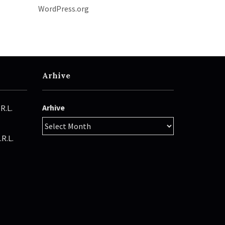
WordPress.org
Arhive
Arhive
R.L.
R.L.