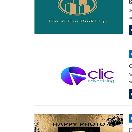
E
D
p
D
A