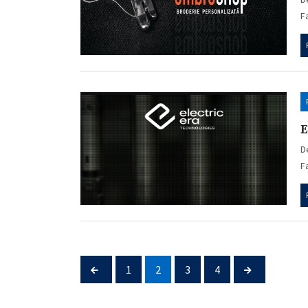
F
E
D
F
1
2
3
4