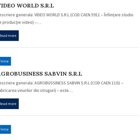
IDEO WORLD S.R.L
escriere generala: VIDEO WORLD S.R.L (COD CAEN 5911 – Înființare studio
e producție video) –…
Read more
Firme
GROBUSINESS SABVIN S.R.L
escriere generala: AGROBUSSINESS SABVIN S.R.L (COD CAEN 1101 –
abricarea vinurilor din struguri) – este…
Read more
Firme