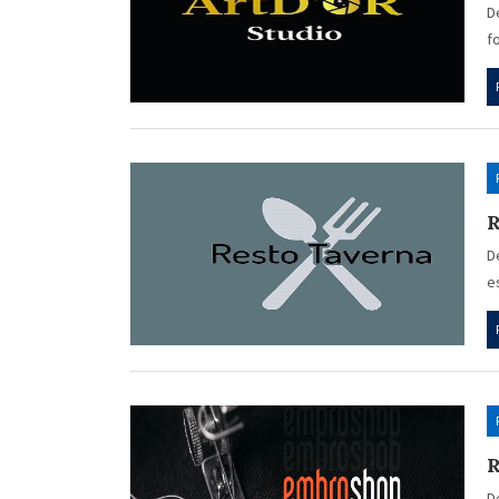
D
f
R
D
e
D