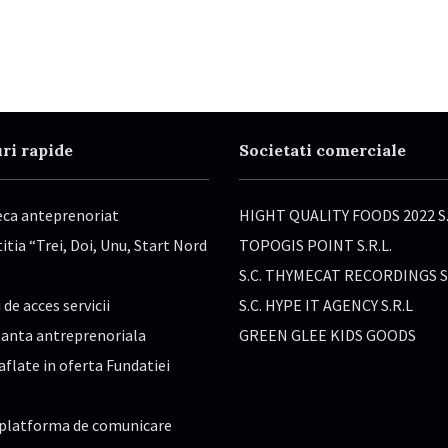
ri rapide
Societati comerciale
eca anteprenoriat
HIGHT QUALITY FOODS 2022 S.
tia “Trei, Doi, Unu, Start Nord
TOPOGIS POINT S.R.L.
S.C. THYMECAT RECORDINGS S.
 de acces servicii
S.C. HYPE IT AGENCY S.R.L
anta antreprenoriala
GREEN GLEE KIDS GOODS
aflate in oferta Fundatiei
platforma de comunicare