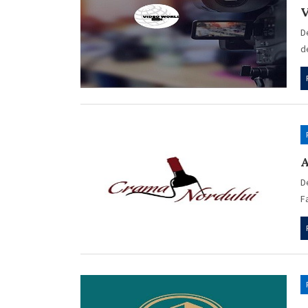
V
D
d
A
D
F