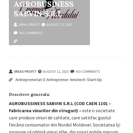
AGROBUSINESS
SABVIN S.R.L
VREAU PROFIT
AUGUST 11, 2023
NO COMMENTS
antreprenoriat
e-antreprenor
innotech
start-up
VREAU PROFIT
AUGUST 11, 2023
NO COMMENTS
Antreprenoriat
E-Antreprenor
Innotech
Start-Up
Descriere generala:
AGROBUSSINESS SABVIN S.R.L (COD CAEN 1101 –
Fabricarea vinurilor din struguri) –
este o societate
care produce vinuri de calitate, care satisfac gustul
fiecărui consumator din Nordul Moldovei. Societatea își
propune să obțină vinuri albe, din soiuri nobile precum