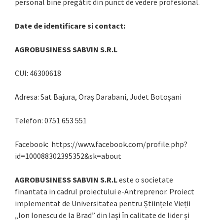
personal bine pregătit din punct de vedere profesional.
Date de identificare si contact:
AGROBUSINESS SABVIN S.R.L
CUI: 46300618
Adresa: Sat Bajura, Oraș Darabani, Judet Botoșani
Telefon: 0751 653 551
Facebook: https://www.facebook.com/profile.php?
id=100088302395352&sk=about
AGROBUSINESS SABVIN S.R.L
este o societate
finantata in cadrul proiectului e-Antreprenor. Proiect
implementat de Universitatea pentru Științele Vieții
„Ion Ionescu de la Brad” din Iași în calitate de lider și