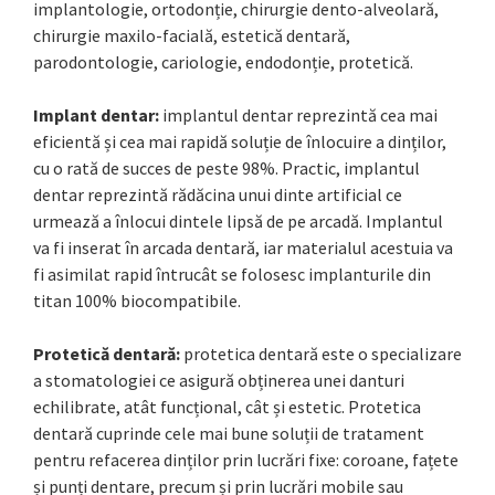
implantologie, ortodonție, chirurgie dento-alveolară,
chirurgie maxilo-facială, estetică dentară,
parodontologie, cariologie, endodonție, protetică.
Implant dentar:
implantul dentar reprezintă cea mai
eficientă și cea mai rapidă soluție de înlocuire a dinților,
cu o rată de succes de peste 98%. Practic, implantul
dentar reprezintă rădăcina unui dinte artificial ce
urmează a înlocui dintele lipsă de pe arcadă. Implantul
va fi inserat în arcada dentară, iar materialul acestuia va
fi asimilat rapid întrucât se folosesc implanturile din
titan 100% biocompatibile.
Protetică dentară:
protetica dentară este o specializare
a stomatologiei ce asigură obținerea unei danturi
echilibrate, atât funcțional, cât și estetic. Protetica
dentară cuprinde cele mai bune soluții de tratament
pentru refacerea dinților prin lucrări fixe: coroane, fațete
și punți dentare, precum și prin lucrări mobile sau