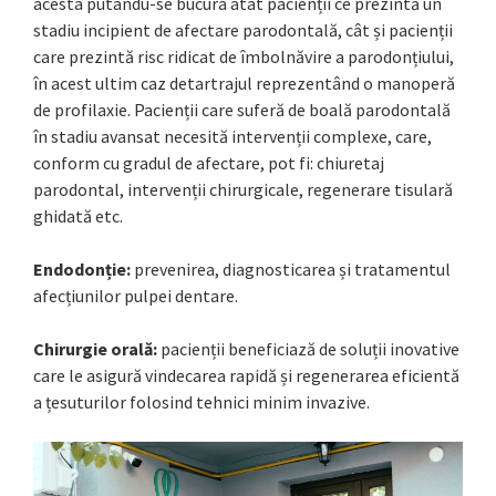
acesta putându-se bucura atât pacienții ce prezintă un
stadiu incipient de afectare parodontală, cât și pacienții
care prezintă risc ridicat de îmbolnăvire a parodonțiului,
în acest ultim caz detartrajul reprezentând o manoperă
de profilaxie. Pacienții care suferă de boală parodontală
în stadiu avansat necesită intervenții complexe, care,
conform cu gradul de afectare, pot fi: chiuretaj
parodontal, intervenții chirurgicale, regenerare tisulară
ghidată etc.
Endodonție:
prevenirea, diagnosticarea și tratamentul
afecțiunilor pulpei dentare.
Chirurgie orală:
pacienții beneficiază de soluții inovative
care le asigură vindecarea rapidă și regenerarea eficientă
a țesuturilor folosind tehnici minim invazive.