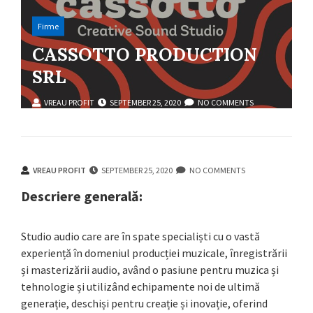
Firme
CASSOTTO PRODUCTION
SRL
VREAU PROFIT
SEPTEMBER 25, 2020
NO COMMENTS
VREAU PROFIT
SEPTEMBER 25, 2020
NO COMMENTS
Descriere generală:
Studio audio care are în spate specialiști cu o vastă
experiență în domeniul producției muzicale, înregistrării
și masterizării audio, având o pasiune pentru muzica și
tehnologie și utilizând echipamente noi de ultimă
generație, deschiși pentru creație și inovație, oferind