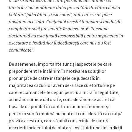
a CIP se efectuează de către persoana declarantă cel
târziu în ziua următoare datei prezentării de către client a
hotărârii judecătorești executorii, prin care se dispune
anularea acestora. Conținutul acestui formular și modul de
completare sunt prezentate în anexa nr. 6. Persoana
declarantă nu este ținută responsabilă pentru nepunerea în
executare a hotărârilor judecătorești care nu i-au fost
comunicate”.
De asemenea, importante sunt și aspectele pe care
preponderent le întâlnim în motivarea soluțiilor
pronunțate de către instanțele de judecată: în
majoritatea cazurilor avem de-a face cu eforturile pe
care reclamantele le depun pentru a intra în legalitate,
achitând sumele datorate, considerându-se astfel că
lipsa de disponibil în cont la un anumit moment și
pentru o sumă minimă nu poate fi considerată ca o culpă
gravă a acestora, care să aibă consecințe de natura
înscrierii incidentului de plata și instituirii unei interdicții