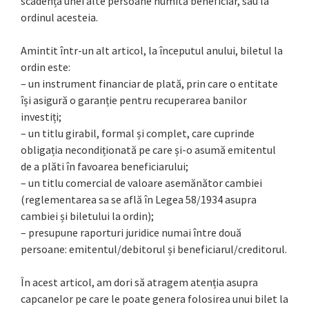
scadență unei alte persoane numită beneficiar, sau la
ordinul acesteia.
Amintit într-un alt articol, la începutul anului, biletul la
ordin este:
– un instrument financiar de plată, prin care o entitate
își asigură o garanție pentru recuperarea banilor
investiți;
– un titlu girabil, formal și complet, care cuprinde
obligația necondiționată pe care și-o asumă emitentul
de a plăti în favoarea beneficiarului;
– un titlu comercial de valoare asemănător cambiei
(reglementarea sa se află în Legea 58/1934 asupra
cambiei și biletului la ordin);
– presupune raporturi juridice numai între două
persoane: emitentul/debitorul și beneficiarul/creditorul.
În acest articol, am dori să atragem atenția asupra
capcanelor pe care le poate genera folosirea unui bilet la