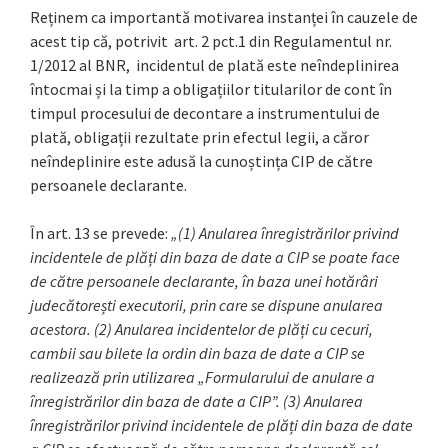
Reținem ca importantă motivarea instanței în cauzele de
acest tip că, potrivit art. 2 pct.1 din Regulamentul nr.
1/2012 al BNR, incidentul de plată este neîndeplinirea
întocmai și la timp a obligațiilor titularilor de cont în
timpul procesului de decontare a instrumentului de
plată, obligații rezultate prin efectul legii, a căror
neîndeplinire este adusă la cunoștința CIP de către
persoanele declarante.
În art. 13 se prevede:
„(1) Anularea înregistrărilor privind
incidentele de plăți din baza de date a CIP se poate face
de către persoanele declarante, în baza unei hotărâri
judecătorești executorii, prin care se dispune anularea
acestora. (2) Anularea incidentelor de plăți cu cecuri,
cambii sau bilete la ordin din baza de date a CIP se
realizează prin utilizarea „Formularului de anulare a
înregistrărilor din baza de date a CIP”. (3) Anularea
înregistrărilor privind incidentele de plăți din baza de date