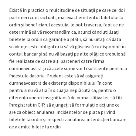
Există în practică o multitudine de situații pe care cei doi
parteneri contractuali, mai exact emitentul biletului la
ordin și beneficiarul acestuia, le pot traversa, fapt ce ne
determină să vă recomandăm ca, atunci când utilizați
biletele la ordin ca garanție a plății, să nu uitați că data
scadenței este obligatoriu să vă găsească cu disponibil în
contul bancar și să nu vă bazați pe alte plăți ce trebuie să
fie realizate de către alți parteneri către firma
dumneavoastră și că acele sume vor fi suficiente pentru a
îndestula datoria. Prudent este să vă asigurați
dumneavoastră de existența disponibilului în cont
pentru a nu vă afla în situația neplăcută ca, pentru o
diferența uneori insignifiantă de numai câțiva lei, să fiți
înregistrat în CIP, să ajungeți să formulați o acțiune ce
are ca obiect anularea incidentelor de plata privind
biletele la ordin și respectiv anularea interdicției bancare
de a emite bilete la ordin.