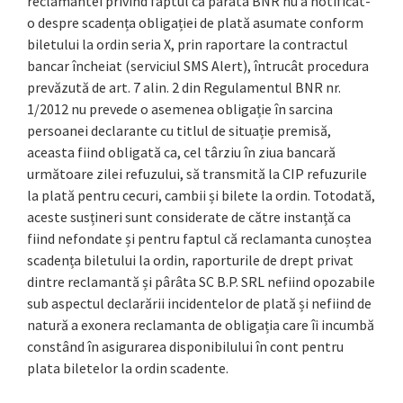
reclamantei privind faptul că pârâta BNR nu a notificat-
o despre scadența obligației de plată asumate conform
biletului la ordin seria X, prin raportare la contractul
bancar încheiat (serviciul SMS Alert), întrucât procedura
prevăzută de art. 7 alin. 2 din Regulamentul BNR nr.
1/2012 nu prevede o asemenea obligație în sarcina
persoanei declarante cu titlul de situație premisă,
aceasta fiind obligată ca, cel târziu în ziua bancară
următoare zilei refuzului, să transmită la CIP refuzurile
la plată pentru cecuri, cambii și bilete la ordin. Totodată,
aceste susțineri sunt considerate de către instanță ca
fiind nefondate și pentru faptul că reclamanta cunoștea
scadența biletului la ordin, raporturile de drept privat
dintre reclamantă și pârâta SC B.P. SRL nefiind opozabile
sub aspectul declarării incidentelor de plată și nefiind de
natură a exonera reclamanta de obligația care îi incumbă
constând în asigurarea disponibilului în cont pentru
plata biletelor la ordin scadente.