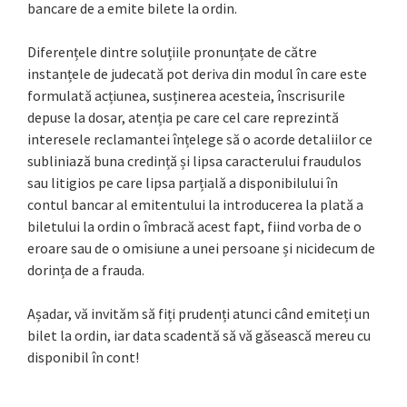
bancare de a emite bilete la ordin.
Diferențele dintre soluțiile pronunțate de către
instanțele de judecată pot deriva din modul în care este
formulată acțiunea, susținerea acesteia, înscrisurile
depuse la dosar, atenția pe care cel care reprezintă
interesele reclamantei înțelege să o acorde detaliilor ce
subliniază buna credință și lipsa caracterului fraudulos
sau litigios pe care lipsa parțială a disponibilului în
contul bancar al emitentului la introducerea la plată a
biletului la ordin o îmbracă acest fapt, fiind vorba de o
eroare sau de o omisiune a unei persoane și nicidecum de
dorința de a frauda.
Așadar, vă invităm să fiți prudenți atunci când emiteți un
bilet la ordin, iar data scadentă să vă găsească mereu cu
disponibil în cont!