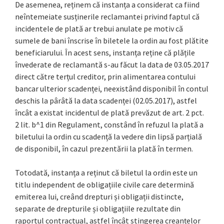
De asemenea, reținem că instanța a considerat ca fiind
neîntemeiate susținerile reclamantei privind faptul că
incidentele de plată ar trebui anulate pe motiv că
sumele de bani înscrise în biletele la ordin au fost plătite
beneficiarului. În acest sens, instanța reține că plățile
învederate de reclamantă s-au făcut la data de 03.05.2017
direct către terțul creditor, prin alimentarea contului
bancar ulterior scadenței, neexistând disponibil în contul
deschis la pârâtă la data scadenței (02.05.2017), astfel
încât a existat incidentul de plată prevăzut de art. 2 pct.
2 lit. b^1 din Regulament, constând în refuzul la plată a
biletului la ordin cu scadență la vedere din lipsă parțială
de disponibil, în cazul prezentării la plată în termen.
Totodată, instanța a reținut că biletul la ordin este un
titlu independent de obligațiile civile care determină
emiterea lui, creând drepturi și obligații distincte,
separate de drepturile și obligațiile rezultate din
raportul contractual, astfel încât stingerea creanțelor