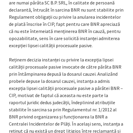
are numai pârâta SC B.P. SRL, în calitate de persoană
declarantă, întrucât în sarcina BNR nu sunt stabilite prin
Regulament obligații cu privire la anularea incidentelor
de plată înscrise în CIP, fapt pentru care BNR apreciază
că nu este întemeiată menținerea BNR în cauză, pentru
opozabilitate, sens în care solicită instanței admiterea
excepției lipsei calității procesuale pasive.
Reținem decizia instanței cu privire la excepția lipsei
calității procesuale pasive invocate de către pârâta BNR
prin întâmpinarea depusă la dosarul cauzei. Analizând
probele depuse la dosarul cauzei, instanța a admis
excepția lipsei calității procesuale pasive a pârâtei BNR –
CIP, motivat de faptul că aceasta nu este parte la
raportul juridic dedus judecății, îndeplinind atribuțiile
stabilite în sarcina sa prin Regulamentul nr. 1/2012 al
BNR privind organizarea și funcționarea la BNR a
Centralei Incidentelor de Plăți. În același sens, instanța a
reținut că nu există un drept litigios între reclamantă și