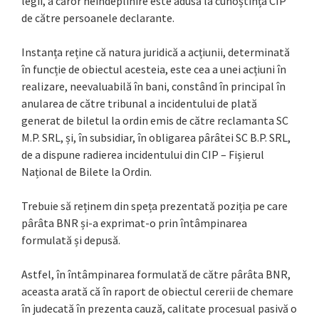
legii, a căror neîndeplinire este adusă la cunoștința CIP
de către persoanele declarante.
Instanța reține că natura juridică a acțiunii, determinată
în funcție de obiectul acesteia, este cea a unei acțiuni în
realizare, neevaluabilă în bani, constând în principal în
anularea de către tribunal a incidentului de plată
generat de biletul la ordin emis de către reclamanta SC
M.P. SRL, și, în subsidiar, în obligarea pârâtei SC B.P. SRL,
de a dispune radierea incidentului din CIP – Fișierul
Național de Bilete la Ordin.
Trebuie să reținem din speța prezentată poziția pe care
pârâta BNR și-a exprimat-o prin întâmpinarea
formulată și depusă.
Astfel, în întâmpinarea formulată de către pârâta BNR,
aceasta arată că în raport de obiectul cererii de chemare
în judecată în prezenta cauză, calitate procesual pasivă o