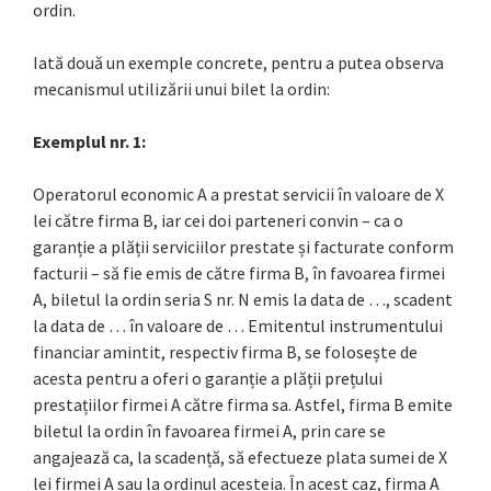
ordin.
Iată două un exemple concrete, pentru a putea observa
mecanismul utilizării unui bilet la ordin:
Exemplul nr. 1:
Operatorul economic A a prestat servicii în valoare de X
lei către firma B, iar cei doi parteneri convin – ca o
garanție a plății serviciilor prestate și facturate conform
facturii – să fie emis de către firma B, în favoarea firmei
A, biletul la ordin seria S nr. N emis la data de …, scadent
la data de … în valoare de … Emitentul instrumentului
financiar amintit, respectiv firma B, se folosește de
acesta pentru a oferi o garanție a plății prețului
prestațiilor firmei A către firma sa. Astfel, firma B emite
biletul la ordin în favoarea firmei A, prin care se
angajează ca, la scadență, să efectueze plata sumei de X
lei firmei A sau la ordinul acesteia. În acest caz, firma A