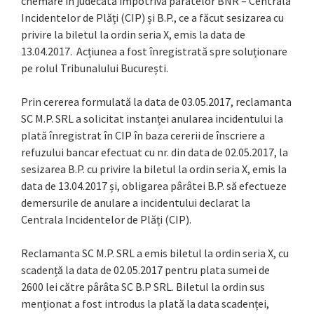
chemare în judecată împotriva pârâtelor BNR – Centrala
Incidentelor de Plăți (CIP) și B.P., ce a făcut sesizarea cu
privire la biletul la ordin seria X, emis la data de
13.04.2017. Acțiunea a fost înregistrată spre soluționare
pe rolul Tribunalului București.
Prin cererea formulată la data de 03.05.2017, reclamanta
SC M.P. SRL a solicitat instanței anularea incidentului la
plată înregistrat în CIP în baza cererii de înscriere a
refuzului bancar efectuat cu nr. din data de 02.05.2017, la
sesizarea B.P. cu privire la biletul la ordin seria X, emis la
data de 13.04.2017 și, obligarea pârâtei B.P. să efectueze
demersurile de anulare a incidentului declarat la
Centrala Incidentelor de Plăți (CIP).
Reclamanta SC M.P. SRL a emis biletul la ordin seria X, cu
scadență la data de 02.05.2017 pentru plata sumei de
2600 lei către pârâta SC B.P SRL. Biletul la ordin sus
menționat a fost introdus la plată la data scadenței,