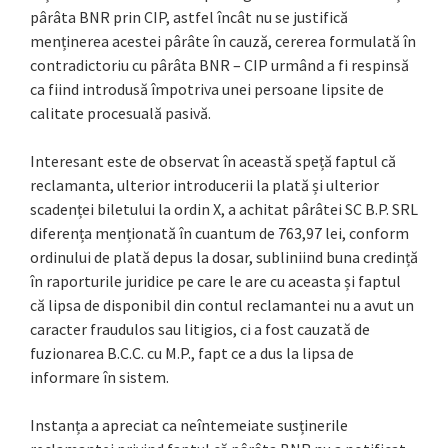
pârâta BNR prin CIP, astfel încât nu se justifică
menținerea acestei pârâte în cauză, cererea formulată în
contradictoriu cu pârâta BNR – CIP urmând a fi respinsă
ca fiind introdusă împotriva unei persoane lipsite de
calitate procesuală pasivă.
Interesant este de observat în această speță faptul că
reclamanta, ulterior introducerii la plată și ulterior
scadenței biletului la ordin X, a achitat pârâtei SC B.P. SRL
diferența menționată în cuantum de 763,97 lei, conform
ordinului de plată depus la dosar, subliniind buna credință
în raporturile juridice pe care le are cu aceasta și faptul
că lipsa de disponibil din contul reclamantei nu a avut un
caracter fraudulos sau litigios, ci a fost cauzată de
fuzionarea B.C.C. cu M.P., fapt ce a dus la lipsa de
informare în sistem.
Instanța a apreciat ca neîntemeiate susținerile