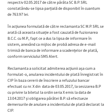
respectiv 02.05.2017 de către pârâta SC B.P. SRL
constatându-se lipsa parțială de disponibil în cuantum
de 763.97 lei.
În acțiunea formulată de către reclamanta SC M.P. SRL se
arată că aceasta situație a fost cauzată de fuzionarea
B.C.C. cu M.P., fapt ce a dus la lipsa de informare în
sistem, anexând ca mijloc de probă adresa de e-mail
trimisă de banca de informare a scadențelor de plată,
conform serviciului SMS Alert.
Reclamanta a solicitat admiterea acțiunii așa cum a
formulat-o, anularea incidentului de plată înregistrat în
CIP în baza cererii de înscriere a refuzului bancar
efectuat cu nr. X din data de 03.05.2017, la sesizarea B.P
cu privire la biletul la ordin seria X emis la data de
13.04.2017 și obligarea pârâtei B.P. să efectueze
demersurile de anulare a incidentului de plată declarat la
CIP.