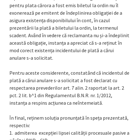
pentru plata cărora a fost emis biletul la ordin nu îl
exonerează pe emitent de îndeplinirea obligației de a
asigura existența disponibilului în cont, în cazul
prezentării la plată a biletului la ordin, la termenul
scadent. Având în vedere că reclamanta nu și-a îndeplinit
această obligație, instanța a apreciat că s-a reținut în
mod corect existența incidentului de plată a cărui
anulare s-a solicitat.
Pentru aceste considerente, constatând că incidentul de
plată a cărui anulare s-a solicitat a fost declarat cu
respectarea prevederilor art. 7 alin. 2 raportat la art. 2
pct. 2 lit. b^1 din Regulamentul B.N.R. nr. 1/2012,
instanța a respins acțiunea ca neîntemeiată.
În final, reținem soluția pronunțată în speța prezentată,
respectiv:
1. admiterea excepției lipsei calității procesuale pasive a