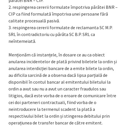
pârâtei BNR – CIP.
2. respingerea cererii formulate împotriva pârâtei BNR –
CIP ca fiind formulată împotriva unei persoane fără
calitate procesuală pasivă.
3. respingerea cererii formulate de reclamanta SC M.P.
SRL în contradictoriu cu pârâta SC B.P. SRL ca
neîntemeiată.
Menționăm că instanțele, în dosare ce au ca obiect
anularea incidentelor de plată privind biletele la ordin și
anularea interdicției bancare de a emite bilete la ordin,
au dificila sarcină de a observa dacă lipsa parțială de
disponibil în contul bancar al emitentului biletului la
ordin a avut sau nu a avut un caracter fraudulos sau
litigios, dacă este vorba de o eroare de comunicare între
cei doi parteneri contractuali, fiind vorba de o
neintroducere la termenul scadent la plată a
respectivului bilet la ordin și stingerea debitului prin
operațiunea de transfer bancar de către emitent.