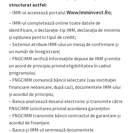
structurat astfel:
Www.imminvest.ro
– IMM-ul accesează portalul
;
– IMM-ul completează online toate datele de
identificare, o declarație-tip IMM, declarația de minimis
și opțiunea pentru tipul de credit;
– Sistemul atribuie IMM-ului un mesaj de confirmare și
un număr de înregistrare;
– FNGCIMM verifică informațiile depuse de IMM și emite
un acord de principiu privind eligibilitatea în cadrul
programului;
– FNGCIMM comunică băncii selectate (sau instituției
financiare nebancare, după caz), documentele IMM-ului
și acordul de principiu;
– Banca analizează dosarul electronic și transmite către
FNGCIMM solicitarea privind acordarea garanțiilor.
– FNGCIMM transmite băncii contractul de garantare și
acordul de finanțare.
– Banca și IMM-ul semnează documentele.