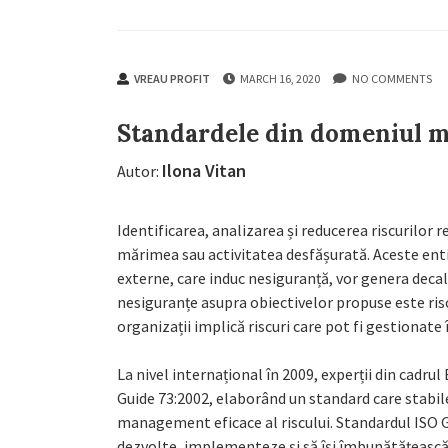
VREAU PROFIT
MARCH 16, 2020
NO COMMENTS
Standardele din domeniul m
Ilona Vitan
Autor:
Identificarea, analizarea și reducerea riscurilor 
mărimea sau activitatea desfășurată. Aceste entită
externe, care induc nesiguranță, vor genera decala
nesiguranțe asupra obiectivelor propuse este risc
organizații implică riscuri care pot fi gestionat
La nivel internațional în 2009, experții din cadr
Guide 73:2002, elaborând un standard care stabil
management eficace al riscului. Standardul ISO G
dezvolte, implementeze și să își îmbunătățească 