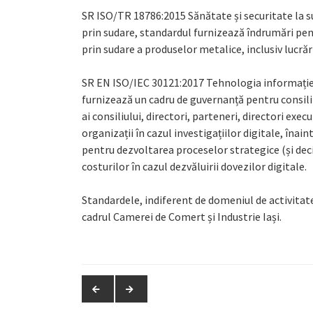
SR ISO/TR 18786:2015 Sănătate și securitate la sud
prin sudare, standardul furnizează îndrumări pent
prin sudare a produselor metalice, inclusiv lucrări
SR EN ISO/IEC 30121:2017 Tehnologia informației. 
furnizează un cadru de guvernanță pentru consilii
ai consiliului, directori, parteneri, directori exe
organizații în cazul investigațiilor digitale, înai
pentru dezvoltarea proceselor strategice (și decizi
costurilor în cazul dezvăluirii dovezilor digitale.
Standardele, indiferent de domeniul de activitat
cadrul Camerei de Comert și Industrie Iași.