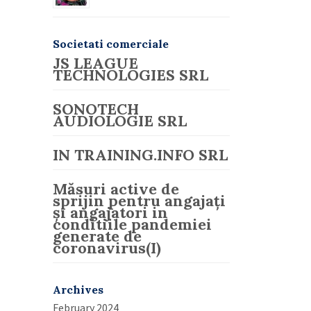
Societati comerciale
JS LEAGUE
TECHNOLOGIES SRL
SONOTECH
AUDIOLOGIE SRL
IN TRAINING.INFO SRL
Măsuri active de
sprijin pentru angajați
și angajatori in
conditiile pandemiei
generate de
coronavirus(I)
Archives
February 2024