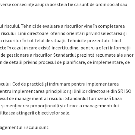
verse consecințe asupra acesteia fie ca sunt de ordin social sau
iscului. Tehnici de evaluare a riscurilor vine în completarea
cului. Linii directoare oferind orientări privind selectarea și
iscurilor în tot felul de situații. Tehnicile prezentate fiind
cte în cazul în care există incertitudine, pentru a oferi informații
es de gestionare a riscurilor. Standardul prezintă rezumate ale unor
țin de detalii privind procesul de planificare, de implementare, de
cului. Cod de practică și îndrumare pentru implementarea
ntru implementarea principiilor și liniilor directoare din SR ISO
ocesul de management al riscului. Standardul furnizează baza
 și menținerea proporțională și eficace a managementului
ilitatea atingerii obiectivelor sale.
agementul riscului sunt: