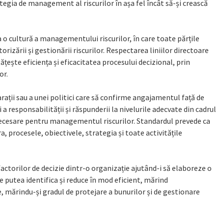
tegia de management al riscurilor în așa fel încât să-și crească
a o cultură a managementului riscurilor, în care toate părțile
izării și gestionării riscurilor. Respectarea liniilor directoare
ește eficiența și eficacitatea procesului decizional, prin
or.
ții sau a unei politici care să confirme angajamentul față de
i a responsabilității și răspunderii la nivelurile adecvate din cadrul
 necesare pentru managementul riscurilor. Standardul prevede ca
, procesele, obiectivele, strategia și toate activitățile
factorilor de decizie dintr-o organizație ajutând-i să elaboreze o
 putea identifica și reduce în mod eficient, mărind
, mărindu-și gradul de protejare a bunurilor și de gestionare