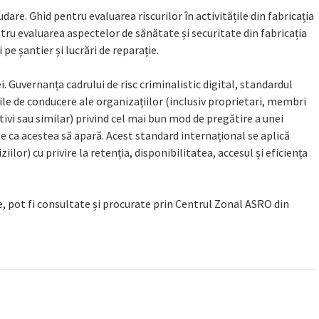
are. Ghid pentru evaluarea riscurilor în activitățile din fabricația
ru evaluarea aspectelor de sănătate și securitate din fabricația
 pe șantier și lucrări de reparație.
Guvernanța cadrului de risc criminalistic digital, standardul
le de conducere ale organizațiilor (inclusiv proprietari, membri
cutivi sau similar) privind cel mai bun mod de pregătire a unei
nte ca acestea să apară. Acest standard internațional se aplică
ilor) cu privire la retenția, disponibilitatea, accesul și eficiența
e, pot fi consultate și procurate prin Centrul Zonal ASRO din