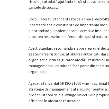
riscului, totodată ajutându-le să-și dezvolte stra
șansele de succes.
Scopul acestui standard este de a crea și dezvolt
interesate să fie conștiente de importanța monitor
din standard și implementarea acestuia îmbunătăț
alocarea resurselor indiferent de tipul și natura l
Acest standard recomandă elaborarea unei declara
gestionarea riscurilor, atribuirea autorității dar ș
organizației prin asigurarea alocării resurselor
managementul riscului să facă parte din structura
organizației.
Așadar, standardul SR ISO 31000 vine în sprijinul 
strategie de management al riscurilor pentru a le
probabilitatea de a-și atinge obiectivele propuse
eficientă în alocarea resurselor.