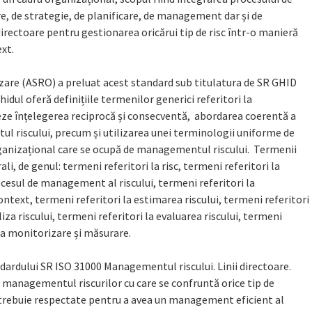
, de strategie, de planificare, de management dar și de
 directoare pentru gestionarea oricărui tip de risc într-o manieră
ext.
zare (ASRO) a preluat acest standard sub titulatura de SR GHID
dul oferă definițiile termenilor generici referitori la
ze înțelegerea reciprocă și consecventă, abordarea coerentă a
tul riscului, precum și utilizarea unei terminologii uniforme de
rganizațional care se ocupă de managementul riscului. Termenii
i, de genul: termeni referitori la risc, termeni referitori la
cesul de management al riscului, termeni referitori la
ontext, termeni referitori la estimarea riscului, termeni referitori
liza riscului, termeni referitori la evaluarea riscului, termeni
 la monitorizare și măsurare.
andardului SR ISO 31000 Managementul riscului. Linii directoare.
u managementul riscurilor cu care se confruntă orice tip de
e trebuie respectate pentru a avea un management eficient al