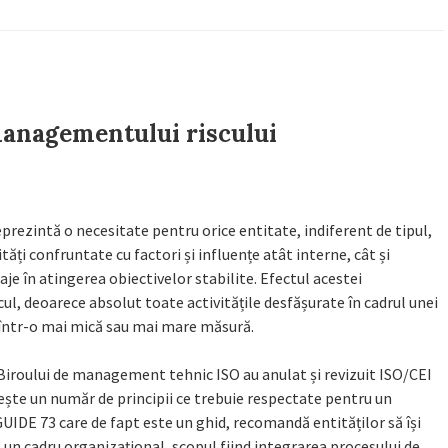
anagementului riscului
reprezintă o necesitate pentru orice entitate, indiferent de tipul,
ți confruntate cu factori și influențe atât interne, cât și
je în atingerea obiectivelor stabilite. Efectul acestei
ul, deoarece absolut toate activitățile desfășurate în cadrul unei
e într-o mai mică sau mai mare măsură.
ul Biroului de management tehnic ISO au anulat și revizuit ISO/CEI
ește un număr de principii ce trebuie respectate pentru un
UIDE 73 care de fapt este un ghid, recomandă entităților să își
un cadru organizațional, scopul fiind integrarea procesului de