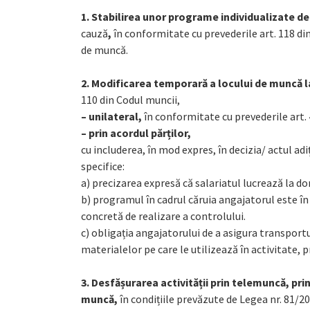
1. Stabilirea unor
programe individualizate d
cauză
,
în conformitate cu prevederile art. 118 d
de muncă.
2. Modificarea temporară a locului de muncă la
110 din Codul muncii,
– unilateral,
în conformitate cu prevederile art. 
– prin acordul părților,
cu includerea, în mod expres, în decizia/ actul a
specifice:
a) precizarea expresă că salariatul lucrează la do
b) programul în cadrul căruia angajatorul este în
concretă de realizare a controlului.
c) obligația angajatorului de a asigura transportul
materialelor pe care le utilizează în activitate, p
3. Desfășurarea activității prin telemuncă, pri
muncă,
în condițiile prevăzute de Legea nr. 81/