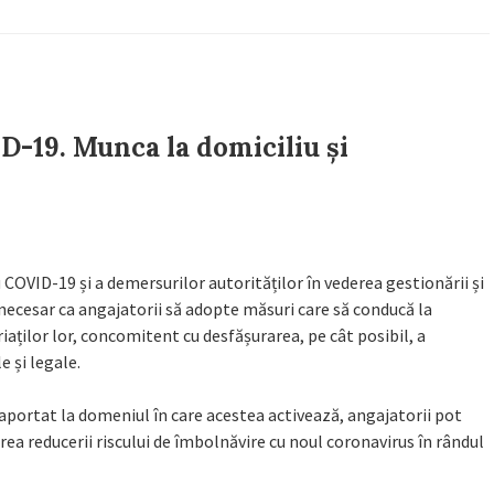
-19. Munca la domiciliu și
cu COVID-19 și a demersurilor autorităților în vederea gestionării și
i necesar ca angajatorii să adopte măsuri care să conducă la
riaților lor, concomitent cu desfășurarea, pe cât posibil, a
e și legale.
 raportat la domeniul în care acestea activează, angajatorii pot
ea reducerii riscului de îmbolnăvire cu noul coronavirus în rândul