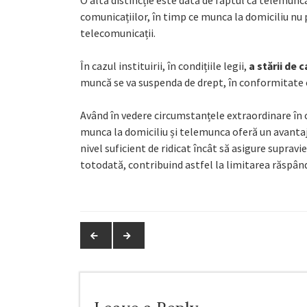
O altă distincție este dată de faptul că telemunca
comunicațiilor, în timp ce munca la domiciliu nu
telecomunicații.
În cazul instituirii, în condițiile legii,
a stării de 
muncă se va suspenda de drept, în conformitate cu 
Având în vedere circumstanțele extraordinare în 
munca la domiciliu și telemunca oferă un avantaj 
nivel suficient de ridicat încât să asigure supravie
totodată, contribuind astfel la limitarea răspândi