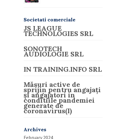
Societati comerciale
JS LEAGUE
TECHNOLOGIES SRL
SONOTECH
AUDIOLOGIE SRL
IN TRAINING.INFO SRL
Măsuri active de
sprijin pentru angajați
și angajatori in
conditiile pandemiei
generate de
coronavirus(I)
Archives
February 2024