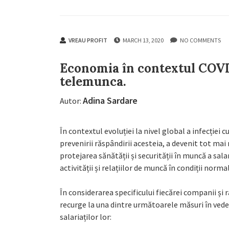
VREAU PROFIT
MARCH 13, 2020
NO COMMENTS
Economia în contextul COVID
telemunca.
Adina Sardare
Autor:
În contextul evoluției la nivel global a infecției 
prevenirii răspândirii acesteia, a devenit tot ma
protejarea sănătății și securității în muncă a sala
activității și relațiilor de muncă în condiții normal
În considerarea specificului fiecărei companii și
recurge la una dintre următoarele măsuri în veder
salariaților lor: