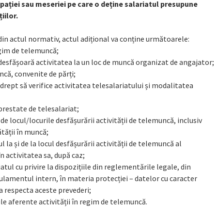
cupației sau meseriei pe care o deține salariatul presupune
iilor.
5 din actul normativ, actul adițional va conține următoarele:
egim de telemuncă;
și desfășoară activitatea la un loc de muncă organizat de angajator;
uncă, convenite de părți;
drept să verifice activitatea telesalariatului și modalitatea
prestate de telesalariat;
 de locul/locurile desfășurării activității de telemuncă, inclusiv
ătății în muncă;
 la și de la locul desfășurării activității de telemuncă al
n activitatea sa, după caz;
tul cu privire la dispozițiile din reglementările legale, din
ulamentul intern, în materia protecției – datelor cu caracter
 a respecta aceste prevederi;
ile aferente activității în regim de telemuncă.