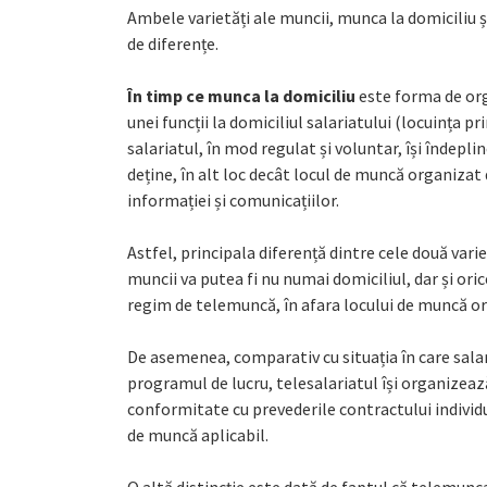
Ambele varietăți ale muncii, munca la domiciliu 
de diferențe.
În timp ce munca la domiciliu
este forma de org
unei funcții la domiciliul salariatului (locuința pr
salariatul, în mod regulat și voluntar, își îndeplin
deține, în alt loc decât locul de muncă organizat 
informației și comunicațiilor.
Astfel, principala diferență dintre cele două varie
muncii va putea fi nu numai domiciliul, dar și oric
regim de telemuncă, în afara locului de muncă o
De asemenea, comparativ cu situația în care salar
programul de lucru, telesalariatul își organizea
conformitate cu prevederile contractului individ
de muncă aplicabil.