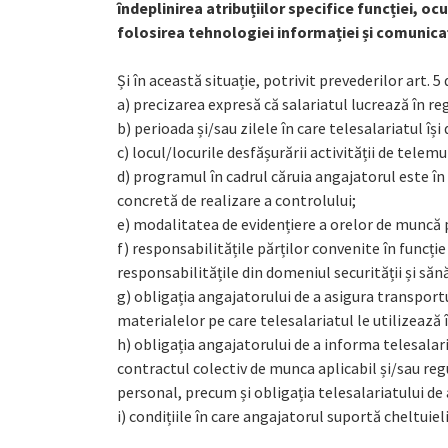
îndeplinirea atribuțiilor specifice funcției, o
folosirea tehnologiei informației și comunicaț
Și în această situație, potrivit prevederilor art. 
a) precizarea expresă că salariatul lucrează în r
b) perioada și/sau zilele în care telesalariatul î
c) locul/locurile desfășurării activității de telem
d) programul în cadrul căruia angajatorul este în 
concretă de realizare a controlului;
e) modalitatea de evidențiere a orelor de muncă 
f) responsabilitățile părților convenite în funcție
responsabilitățile din domeniul securității și săn
g) obligația angajatorului de a asigura transportul
materialelor pe care telesalariatul le utilizează î
h) obligația angajatorului de a informa telesalaria
contractul colectiv de munca aplicabil și/sau reg
personal, precum și obligația telesalariatului de
i) condițiile în care angajatorul suportă cheltuiel