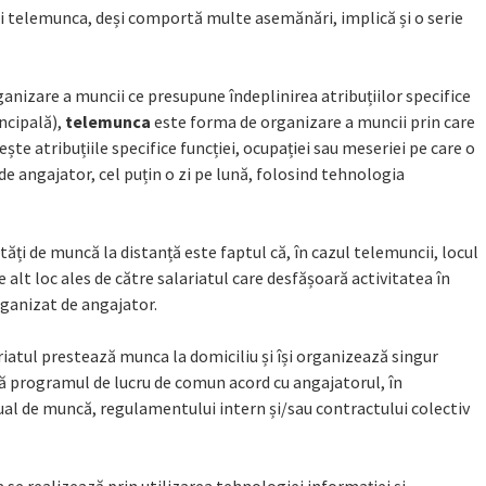
și telemunca, deși comportă multe asemănări, implică și o serie
anizare a muncii ce presupune îndeplinirea atribuțiilor specifice
incipală),
telemunca
este forma de organizare a muncii prin care
ește atribuțiile specifice funcției, ocupației sau meseriei pe care o
de angajator, cel puțin o zi pe lună, folosind tehnologia
tăți de muncă la distanță este faptul că, în cazul telemuncii, locul
e alt loc ales de către salariatul care desfășoară activitatea în
rganizat de angajator.
iatul prestează munca la domiciliu și își organizează singur
ză programul de lucru de comun acord cu angajatorul, în
ual de muncă, regulamentului intern și/sau contractului colectiv