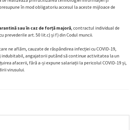
 se realizează prin utilizarea tehnologiei informației și
 presupune în mod obligatoriu accesul la aceste mijloace de
carantină sau în caz de forță majoră
, contractul individual de
prevederile art. 50 lit.c) și f) din Codul muncii.
care ne aflăm, cauzate de răspândirea infecției cu COVID-19,
indubitabil, angajatorii putând să continue activitatea la un
țuirea afacerii, fără a-și expune salariații la pericolul COVID-19 și,
rii virusului.