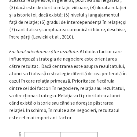
(3) dacă este de dorit o relație viitoare; (4) durata relației
și a istoriei ei, dacă există; (5) nivelul și angajamentul
față de relație; (6) gradul de interdependență în relație; și
(7) cantitatea și amploarea comunicării libere, deschise,
între părți (Lewicki et al., 2010).
Factorul orientarea către rezultate
. Al doilea factor care
influențează strategia de negociere este orientarea
către rezultat . Dacă centrarea este asupra rezultatului,
atunci va fi aleasă o strategie diferită de cea preferată în
cazul în care relația primează. Prioritatea fiecăruia
dintre cei doi factori în negociere, relația sau rezultatul,
va direcționa strategia. Relația va fi prioritatea atunci
când există o istorie sau când se dorește păstrarea
relației. În schimb, în multe alte negocieri, rezultatul
este cel mai important factor.