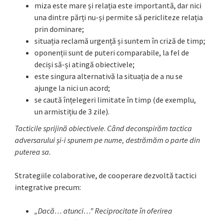
miza este mare și relația este importantă, dar nici
una dintre părți nu-și permite să pericliteze relația
prin dominare;
situația reclamă urgență și suntem în criză de timp;
oponenții sunt de puteri comparabile, la fel de
deciși să-și atingă obiectivele;
este singura alternativă la situația de a nu se
ajunge la nici un acord;
se caută înțelegeri limitate în timp (de exemplu,
un armistițiu de 3 zile).
Tacticile sprijină obiectivele
.
Când deconspirăm tactica
adversarului și-i spunem pe nume, destrămăm o parte din
puterea sa.
Strategiile colaborative, de cooperare dezvoltă tactici
integrative precum:
„Dacă… atunci…” Reciprocitate în oferirea