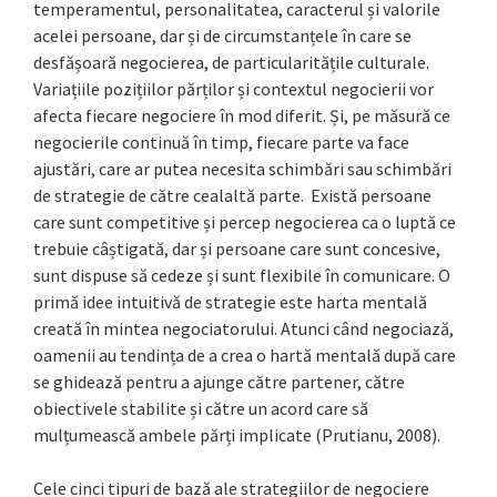
temperamentul, personalitatea, caracterul și valorile
acelei persoane, dar și de circumstanțele în care se
desfășoară negocierea, de particularitățile culturale.
Variațiile pozițiilor părților și contextul negocierii vor
afecta fiecare negociere în mod diferit. Și, pe măsură ce
negocierile continuă în timp, fiecare parte va face
ajustări, care ar putea necesita schimbări sau schimbări
de strategie de către cealaltă parte. Există persoane
care sunt competitive și percep negocierea ca o luptă ce
trebuie câștigată, dar și persoane care sunt concesive,
sunt dispuse să cedeze și sunt flexibile în comunicare. O
primă idee intuitivă de strategie este harta mentală
creată în mintea negociatorului. Atunci când negociază,
oamenii au tendința de a crea o hartă mentală după care
se ghidează pentru a ajunge către partener, către
obiectivele stabilite și către un acord care să
mulțumească ambele părți implicate (Prutianu, 2008).
Cele cinci tipuri de bază ale strategiilor de negociere