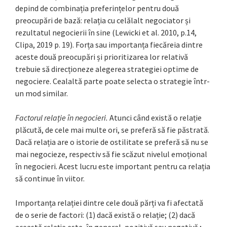
depind de combinația preferințelor pentru două
preocupări de bază: relația cu celălalt negociator și
rezultatul negocierii în sine (Lewicki et al. 2010, p.14,
Clipa, 2019 p. 19). Forța sau importanța fiecăreia dintre
aceste două preocupări și prioritizarea lor relativă
trebuie să direcționeze alegerea strategiei optime de
negociere. Cealaltă parte poate selecta o strategie într-
un mod similar.
Factorul relație în negocieri.
Atunci când există o relație
plăcută, de cele mai multe ori, se preferă să fie păstrată.
Dacă relația are o istorie de ostilitate se preferă să nu se
mai negocieze, respectiv să fie scăzut nivelul emoțional
în negocieri. Acest lucru este important pentru ca relația
să continue în viitor.
Importanța relației dintre cele două părți va fi afectată
de o serie de factori: (1) dacă există o relație; (2) dacă
această relație este, în general, pozitivă sau negativă ;