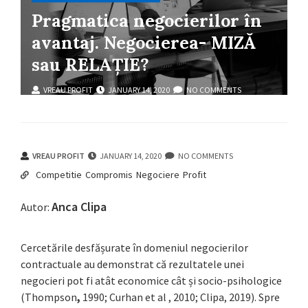
Pragmatica negocierilor în
avantaj. Negocierea- MIZĂ
sau RELAȚIE?
VREAU PROFIT
JANUARY 14, 2020
NO COMMENTS
competitie
compromis
negociere
profit
VREAU PROFIT
JANUARY 14, 2020
NO COMMENTS
Competitie
Compromis
Negociere
Profit
Anca Clipa
Autor:
Cercetările desfășurate în domeniul negocierilor
contractuale au demonstrat că rezultatele unei
negocieri pot fi atât economice cât și socio-psihologice
(Thompson
,
1990; Curhan et al , 2010; Clipa, 2019). Spre