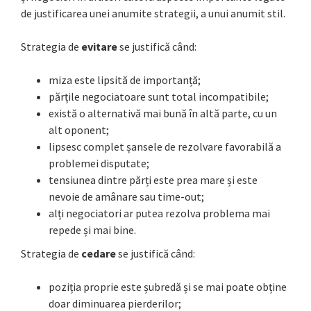
de justificarea unei anumite strategii, a unui anumit stil.
Strategia de
evitare
se justifică când:
miza este lipsită de importanță;
părțile negociatoare sunt total incompatibile;
există o alternativă mai bună în altă parte, cu un
alt oponent;
lipsesc complet șansele de rezolvare favorabilă a
problemei disputate;
tensiunea dintre părți este prea mare și este
nevoie de amânare sau time-out;
alți negociatori ar putea rezolva problema mai
repede și mai bine.
Strategia de
cedare
se justifică când:
poziția proprie este șubredă și se mai poate obține
doar diminuarea pierderilor;