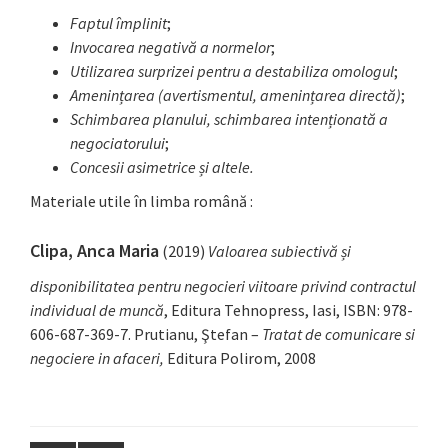
Faptul împlinit
;
Invocarea negativă a normelor
;
Utilizarea surprizei pentru a destabiliza omologul
;
Amenințarea (avertismentul, amenințarea directă)
;
Schimbarea planului, schimbarea intenționată a
negociatorului
;
Concesii asimetrice și altele.
Materiale utile în limba română :
Clipa, Anca Maria
(2019)
Valoarea subiectivă și
disponibilitatea pentru negocieri viitoare privind contractul
individual de muncă
, Editura Tehnopress, Iasi, ISBN: 978-
606-687-369-7. Prutianu, Ştefan –
Tratat de comunicare si
negociere in afaceri,
Editura Polirom, 2008