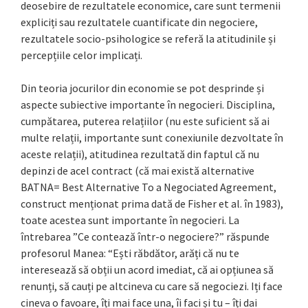
deosebire de rezultatele economice, care sunt termenii
expliciți sau rezultatele cuantificate din negociere,
rezultatele socio-psihologice se referă la atitudinile și
percepțiile celor implicați.
Din teoria jocurilor din economie se pot desprinde și
aspecte subiective importante în negocieri. Disciplina,
cumpătarea, puterea relațiilor (nu este suficient să ai
multe relații, importante sunt conexiunile dezvoltate în
aceste relații), atitudinea rezultată din faptul că nu
depinzi de acel contract (că mai există alternative
BATNA= Best Alternative To a Negociated Agreement,
construct menționat prima dată de Fisher et al. în 1983),
toate acestea sunt importante în negocieri. La
întrebarea ”Ce contează într-o negociere?” răspunde
profesorul Manea: “Ești răbdător, arăți că nu te
interesează să obții un acord imediat, că ai opțiunea să
renunți, să cauți pe altcineva cu care să negociezi. Iți face
cineva o favoare, îți mai face una, îi faci și tu – îți dai