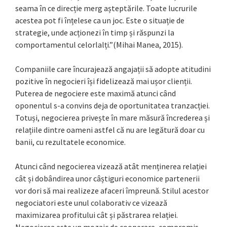
seama în ce direcție merg așteptările. Toate lucrurile
acestea pot fi înțelese ca un joc. Este o situație de
strategie, unde acționezi în timp și răspunzi la
comportamentul celorlalți.”(Mihai Manea, 2015).
Companiile care încurajează angajații să adopte atitudini
pozitive în negocieri își fidelizează mai ușor clienții.
Puterea de negociere este maximă atunci când
oponentul s-a convins deja de oportunitatea tranzacției.
Totuși, negocierea privește în mare măsură încrederea și
relațiile dintre oameni astfel că nu are legătură doar cu
banii, cu rezultatele economice.
Atunci când negocierea vizează atât menținerea relației
cât și dobândirea unor câștiguri economice partenerii
vor dori să mai realizeze afaceri împreună. Stilul acestor
negociatori este unul colaborativ ce vizează
maximizarea profitului cât și păstrarea relației.
Negocierea este un mozaic de cooperare, compromis,