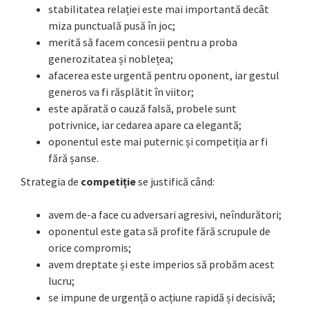
stabilitatea relației este mai importantă decât
miza punctuală pusă în joc;
merită să facem concesii pentru a proba
generozitatea și noblețea;
afacerea este urgentă pentru oponent, iar gestul
generos va fi răsplătit în viitor;
este apărată o cauză falsă, probele sunt
potrivnice, iar cedarea apare ca elegantă;
oponentul este mai puternic și competiția ar fi
fără șanse.
Strategia de
competiție
se justifică când:
avem de-a face cu adversari agresivi, neîndurători;
oponentul este gata să profite fără scrupule de
orice compromis;
avem dreptate și este imperios să probăm acest
lucru;
se impune de urgență o acțiune rapidă și decisivă;