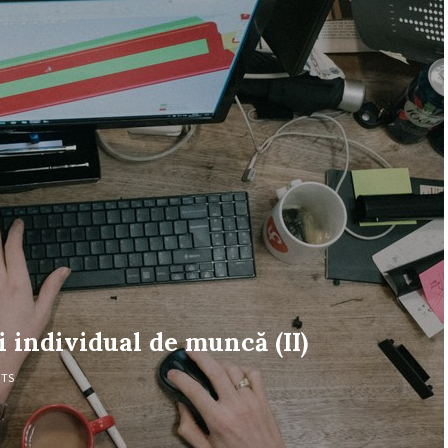
 individual de muncă (II)
TS