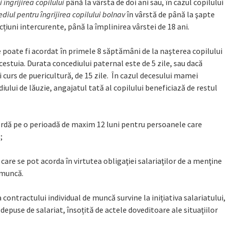
 îngrijirea copilului
până la vârsta de doi ani sau, în cazul copilului
ediul pentru îngrijirea copilului bolnav
în vârstă de până la şapte
cțiuni intercurente, până la împlinirea vârstei de 18 ani.
e poate fi acordat în primele 8 săptămâni de la naşterea copilului
 acestuia. Durata concediului paternal este de 5 zile, sau dacă
 curs de puericultură, de 15 zile. În cazul decesului mamei
iului de lăuzie, angajatul tată al copilului beneficiază de restul
ordă pe o perioadă de maxim 12 luni pentru persoanele care
;
, care se pot acorda în virtutea obligaţiei salariaţilor de a menţine
 muncă.
ontractului individual de muncă survine la inițiativa salariatului,
epuse de salariat, însoțită de actele doveditoare ale situaţiilor