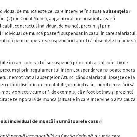
dividual de muncă este cel care intervine în situația
absențelor
lin. (2) din Codul Muncii, angajatorul are posibilitatea să
icabil, contractul individual de muncă, precum și prin
 individual de muncă poate fi suspendat în cazul în care salariatul
nțială pentru operarea suspendării faptul că absențele trebuie să
țiile în care contractul se suspendă prin contractul colectiv de
, precum și prin regulamentul intern, suspendarea nu poate opera
erul nemotivat al absențelor. Atunci când salariatul lipsește de la
rcetării disciplinare prealabile, urmând ca în cadrul cercetării să
n motiv obiectiv cum ar fi de exemplu, că a fost bolnav și prezintă
citate temporară de muncă (situație în care intervine o altă cauză
lui individual de muncă în următoarele cazuri
:
o faptă penală incompatibilă cu funcția deținută
, situație care