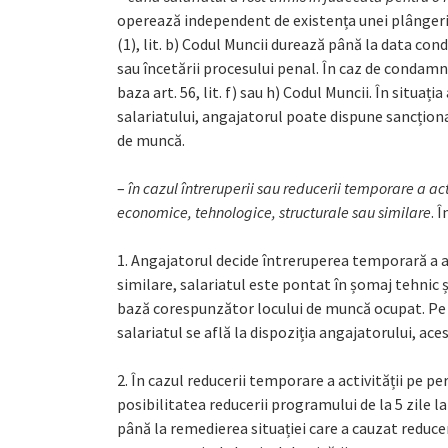
operează independent de existența unei plângeri 
(1), lit. b) Codul Muncii durează până la data cond
sau încetării procesului penal. În caz de condamn
baza art. 56, lit. f) sau h) Codul Muncii. În situați
salariatului, angajatorul poate dispune sancționa
de muncă.
–
în cazul întreruperii sau reducerii temporare a ac
economice, tehnologice, structurale sau similare
. 
1. Angajatorul decide întreruperea temporară a a
similare, salariatul este pontat în șomaj tehnic ș
bază corespunzător locului de muncă ocupat. Pe 
salariatul se află la dispoziția angajatorului, ace
2. În cazul reducerii temporare a activității pe p
posibilitatea reducerii programului de la 5 zile 
până la remedierea situației care a cauzat reduc