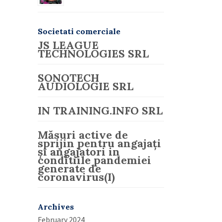
Societati comerciale
JS LEAGUE
TECHNOLOGIES SRL
SONOTECH
AUDIOLOGIE SRL
IN TRAINING.INFO SRL
Măsuri active de
sprijin pentru angajați
și angajatori in
conditiile pandemiei
generate de
coronavirus(I)
Archives
February 2024