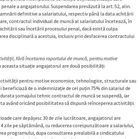
penale a angajatorului. Suspendarea prevăzută la art. 52, alin.
amnării definitive a salariatului, respectiv până la data achitării
are, contractul individual de muncă al salariatului încetează, în
a achitării sau încetării procesului penal, dacă există culpa
rea disciplinară a acestuia, inclusiv prin desfacerea contractului
tivității, fără încetarea raportului de muncă, pentru motive
În aceasta situație angajatorul are două posibilități:
ctivității pentru motive economice, tehnologice, structurale sau
i beneficiază de o indemnizație de cel puțin 75% din salariul de
durata șomajului tehnic contractul de muncă se suspendă, iar
sta având oricând posibilitatea să dispună reînceperea activității.
erioade care depășesc 30 de zile lucrătoare, angajatorul are
la 4 zile pe săptămână, cu reducerea corespunzătoare a salariului,
erea programului, dupa consultarea prealabilă a sindicatului