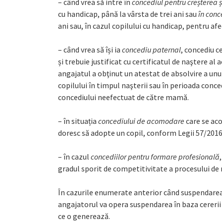
– când vrea să intre în
concediul pentru creșterea și
cu handicap, până la vârsta de trei ani sau
în conc
ani sau, în cazul copilului cu handicap, pentru afe
– când vrea să își ia
concediu paternal
, concediu c
și trebuie justificat cu certificatul de naştere al
angajatul a obţinut un atestat de absolvire a unui
copilului în timpul naşterii sau în perioada conced
concediului neefectuat de către mamă.
– în situația
concediului de acomodare
care se ac
doresc să adopte un copil, conform Legii 57/2016
– în cazul
concediilor pentru formare profesională
gradul sporit de competitivitate a procesului de
În cazurile enumerate anterior când suspendarea c
angajatorul va opera suspendarea în baza cererii d
ce o generează.