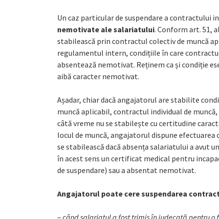
Un caz particular de suspendare a contractului in
nemotivate ale salariatului
. Conform art. 51, a
stabilească prin contractul colectiv de muncă apl
regulamentul intern, condițiile în care contractul
absentează nemotivat. Reținem ca și condiție ese
aibă caracter nemotivat.
Așadar, chiar dacă angajatorul are stabilite condi
muncă aplicabil, contractul individual de muncă
câtă vreme nu se stabilește cu certitudine caract
locul de muncă, angajatorul dispune efectuarea ce
se stabilească dacă absența salariatului a avut u
în acest sens un certificat medical pentru incapa
de suspendare) sau a absentat nemotivat.
Angajatorul poate cere suspendarea contractu
–
când salariatul a fost trimis în judecată pentru 