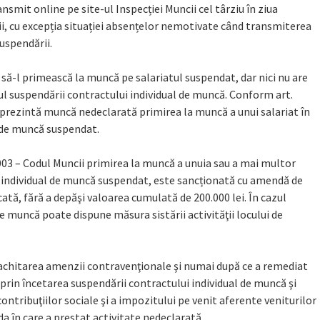
nsmit online pe site-ul Inspecției Muncii cel târziu în ziua
ii, cu excepția situației absențelor nemotivate când transmiterea
suspendării.
 să-l primească la muncă pe salariatul suspendat, dar nici nu are
ul suspendării contractului individual de muncă. Conform art.
 reprezintă muncă nedeclarată primirea la muncă a unui salariat în
l de muncă suspendat.
3/2003 – Codul Muncii primirea la muncă a unuia sau a mai multor
ul individual de muncă suspendat, este sancționată cu amendă de
cată, fără a depăşi valoarea cumulată de 200.000 lei. În cazul
de muncă poate dispune măsura sistării activităţii locului de
achitarea amenzii contravenţionale şi numai după ce a remediat
, prin încetarea suspendării contractului individual de muncă şi
tribuţiilor sociale şi a impozitului pe venit aferente veniturilor
da în care a prestat activitate nedeclarată.