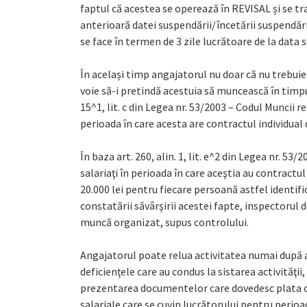
faptul că acestea se operează în REVISAL și se tra
anterioară datei suspendării/încetării suspendăr
se face în termen de 3 zile lucrătoare de la data 
În același timp angajatorul nu doar că nu trebuie
voie să-i pretindă acestuia să muncească în timp
15^1, lit. c din Legea nr. 53/2003 – Codul Muncii
perioada în care acesta are contractul individua
În baza art. 260, alin. 1, lit. e^2 din Legea nr. 5
salariaţi în perioada în care aceştia au contract
20.000 lei pentru fiecare persoană astfel identifi
constatării săvârşirii acestei fapte, inspectorul 
muncă organizat, supus controlului.
Angajatorul poate relua activitatea numai după 
deficienţele care au condus la sistarea activităţii
prezentarea documentelor care dovedesc plata con
salariale care se cuvin lucrătorului pentru perioa