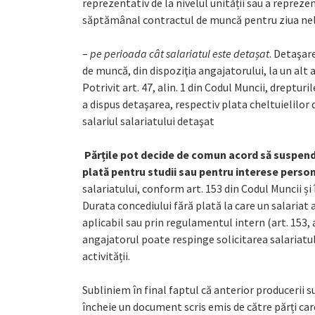
reprezentativ de la nivelul unității sau a repreze
săptămânal contractul de muncă pentru ziua neluc
–
pe perioada cât salariatul este detașat
. Detaşar
de muncă, din dispoziţia angajatorului, la un alt a
Potrivit art. 47, alin. 1 din Codul Muncii, dreptur
a dispus detaşarea, respectiv plata cheltuielilor
salariul salariatului detaşat
Părțile pot decide de comun acord să suspende
plată pentru studii sau pentru interese perso
salariatului, conform art. 153 din Codul Muncii și
Durata concediului fără plată la care un salariat 
aplicabil sau prin regulamentul intern (art. 153, 
angajatorul poate respinge solicitarea salariatul
activității.
Subliniem în final faptul că anterior producerii su
încheie un document scris emis de către părți car