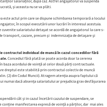
ntanților salariaților, după caz. Astfel angajatorul va suspenda
rată, și aceasta nu se va plăti.
ea este actul prin care se dispune schimbarea temporară a locului
ngajator, în scopul executării unor lucrări în interesul acestuia.
ile cuvenite salariatului detaşat se acordă de angajatorul la care s-
 de transport, cazare, precum şi indemnizaţia de detaşare şi
 contractul individual de muncă în cazul concediilor fără
nale.
Concediul fără plată se poate acorda doar la cererea
 în baza acordului de voință al celor două părți contractuale.
are dreptul este stabilită prin contractul colectiv de muncă
alin. (2) din Codul Muncii). Atragem atenția asupra faptului că
ui numai dacă absența salariatului ar prejudicia grav desfășurarea
spendării cât și in cazul încetării cazului de suspendare, se
e conține manifestarea expresă de voință a părților, dar mai ales