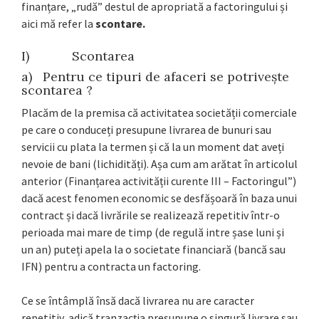
finanțare, „rudă” destul de apropriată a factoringului și
aici mă refer la
scontare.
I) Scontarea
a) Pentru ce tipuri de afaceri se potrivește
scontarea ?
Placăm de la premisa că activitatea societății comerciale
pe care o conduceți presupune livrarea de bunuri sau
servicii cu plata la termen și că la un moment dat aveți
nevoie de bani (lichidități). Așa cum am arătat în articolul
anterior (Finanțarea activității curente III – Factoringul”)
dacă acest fenomen economic se desfășoară în baza unui
contract și dacă livrările se realizează repetitiv într-o
perioada mai mare de timp (de regulă intre șase luni și
un an) puteți apela la o societate financiară (bancă sau
IFN) pentru a contracta un factoring.
Ce se întâmplă însă dacă livrarea nu are caracter
repetitiv, adică tranzacția presupune o singură livrare sau