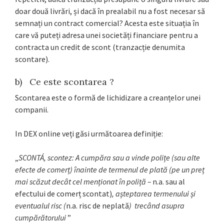
doar două livrări, și dacă în prealabil nu a fost necesar să
semnați un contract comercial? Acesta este situația în
care vă puteți adresa unei societăți financiare pentru a
contracta un credit de scont (tranzacție denumita
scontare).
b) Ce este scontarea ?
Scontarea este o formă de lichidizare a creanțelor unei
companii.
In DEX online veți găsi următoarea definiție:
„
SCONTÁ, scontez: A cumpăra sau a vinde polițe (sau alte
efecte de comerț) înainte de termenul de plată (pe un preț
mai scăzut decât cel menționat în poliță –
n.a. sau al
efectului de comerț scontat)
, așteptarea termenului și
eventualul risc (
n.a. risc de neplată
) trecând asupra
cumpărătorului
”