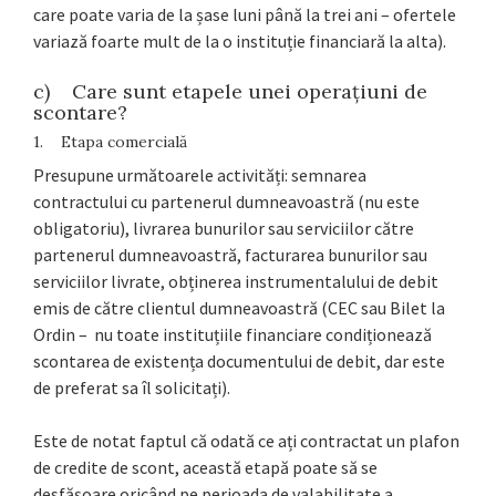
care poate varia de la șase luni până la trei ani – ofertele
variază foarte mult de la o instituție financiară la alta).
c) Care sunt etapele unei operațiuni de
scontare?
1. Etapa comercială
Presupune următoarele activități: semnarea
contractului cu partenerul dumneavoastră (nu este
obligatoriu), livrarea bunurilor sau serviciilor către
partenerul dumneavoastră, facturarea bunurilor sau
serviciilor livrate, obținerea instrumentalului de debit
emis de către clientul dumneavoastră (CEC sau Bilet la
Ordin – nu toate instituțiile financiare condiționează
scontarea de existența documentului de debit, dar este
de preferat sa îl solicitați).
Este de notat faptul că odată ce ați contractat un plafon
de credite de scont, această etapă poate să se
desfășoare oricând pe perioada de valabilitate a