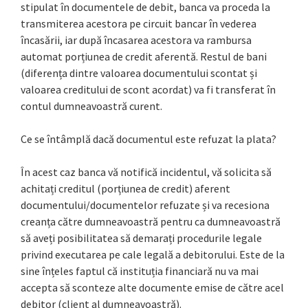
stipulat în documentele de debit, banca va proceda la
transmiterea acestora pe circuit bancar în vederea
încasării, iar după încasarea acestora va rambursa
automat porțiunea de credit aferentă. Restul de bani
(diferența dintre valoarea documentului scontat și
valoarea creditului de scont acordat) va fi transferat în
contul dumneavoastră curent.
Ce se întâmplă dacă documentul este refuzat la plata?
În acest caz banca vă notifică incidentul, vă solicita să
achitați creditul (porțiunea de credit) aferent
documentului/documentelor refuzate și va recesiona
creanța către dumneavoastră pentru ca dumneavoastră
să aveți posibilitatea să demarați procedurile legale
privind executarea pe cale legală a debitorului. Este de la
sine înțeles faptul că instituția financiară nu va mai
accepta să sconteze alte documente emise de către acel
debitor (client al dumneavoastră).