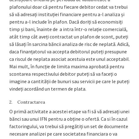
plafonului doar că pentru fiecare debitor cedat va trebui
să vă adresați instituției financiare pentru a-l analiza și
pentru a-l include în plafon. Dacă doriți să economisiți
timp și bani, înainte de a intra într-o relație comercială,
atât timp cât aveți contractat un plafon de scont, puteți
să lăsați în sarcina băncii analiza de risc de neplată. Adică,
daca finanțatorul va accepta debitorul puteți presupune
ca riscul de neplata asociat acestuia este unul acceptabil.
Mai mult, în funcție de limita maxima aprobată pentru
scontarea respectivului debitor puteți să va faceți o
imagine a cantității de bunuri sau servicii pe care le puteți
vindeți acordând un termen de plata.
2. Contractarea
O primă activitate a acestei etape va fi să vă adresați unei
bănci sau unui IFN pentru a obține o ofertă. Ca si în cazul
factoringului, va trebui să pregătiți un set de documente
necesare analizei pe care societatea financiara o va