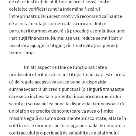
de către instituțiile abilitate în acest sens) toate
celelalte verificări sunt la îndemâna fiecărui
întreprinzător. Din acest motiv vă recomand ca înainte
de a intra în relație comercială cu oricare dintre
partenerii dumneavoastră să procedați asemănător unei
instituții financiare. Numai așa veți reduce semnificativ
riscul de a ajunge în litigiu și în final evitați să pierdeți
bani si timp.
Un alt aspect ce tine de funcționalitatea
produsului oferit de către instituția financiară este acela
că de regula aceasta va putea pune la dispoziția
dumneavoastră un credit punctual (o singură tranzacție
care se va încheia la momentul încasării documentului
scontat) sau va putea pune la dispoziția dumneavoastră
un plafon de credite de scont (care va avea o limita
maximă egală cu suma documentelor scontate, aflate în
sold în orice moment pe întreaga perioadă de derulare a
contractului și o perioadă de valabilitate a plafonului