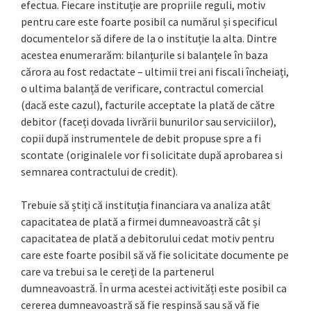
efectua. Fiecare instituție are propriile reguli, motiv
pentru care este foarte posibil ca numărul și specificul
documentelor să difere de la o instituție la alta. Dintre
acestea enumerarăm: bilanțurile si balanțele în baza
cărora au fost redactate – ultimii trei ani fiscali încheiați,
o ultima balanță de verificare, contractul comercial
(dacă este cazul), facturile acceptate la plată de către
debitor (faceți dovada livrării bunurilor sau serviciilor),
copii după instrumentele de debit propuse spre a fi
scontate (originalele vor fi solicitate după aprobarea si
semnarea contractului de credit).
Trebuie să știți că instituția financiara va analiza atât
capacitatea de plată a firmei dumneavoastră cât și
capacitatea de plată a debitorului cedat motiv pentru
care este foarte posibil să vă fie solicitate documente pe
care va trebui sa le cereți de la partenerul
dumneavoastră. În urma acestei activități este posibil ca
cererea dumneavoastră să fie respinsă sau să vă fie