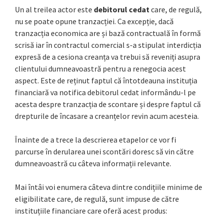
Un al treilea actor este
debitorul cedat
care, de regulă,
nu se poate opune tranzacției. Ca excepție, dacă
tranzacția economica are și bază contractuală în formă
scrisă iar în contractul comercial s-a stipulat interdicția
expresă de a cesiona creanța va trebui să reveniți asupra
clientului dumneavoastră pentru a renegocia acest
aspect. Este de reținut faptul că întotdeauna instituția
financiară va notifica debitorul cedat informându-l pe
acesta despre tranzacția de scontare și despre faptul că
drepturile de încasare a creanțelor revin acum acesteia.
Înainte de a trece la descrierea etapelor ce vor fi
parcurse în derularea unei scontări doresc să vin către
dumneavoastră cu câteva informații relevante.
Mai întâi voi enumera câteva dintre condițiile minime de
eligibilitate care, de regulă, sunt impuse de către
instituțiile financiare care oferă acest produs: