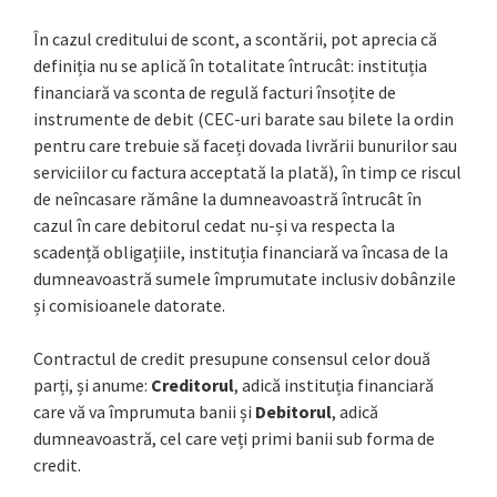
În cazul creditului de scont, a scontării, pot aprecia că
definiția nu se aplică în totalitate întrucât: instituția
financiară va sconta de regulă facturi însoțite de
instrumente de debit (CEC-uri barate sau bilete la ordin
pentru care trebuie să faceți dovada livrării bunurilor sau
serviciilor cu factura acceptată la plată), în timp ce riscul
de neîncasare rămâne la dumneavoastră întrucât în
cazul în care debitorul cedat nu-și va respecta la
scadență obligațiile, instituția financiară va încasa de la
dumneavoastră sumele împrumutate inclusiv dobânzile
și comisioanele datorate.
Contractul de credit presupune consensul celor două
parți, și anume:
Creditorul
, adică instituția financiară
care vă va împrumuta banii și
Debitorul
, adică
dumneavoastră, cel care veți primi banii sub forma de
credit.