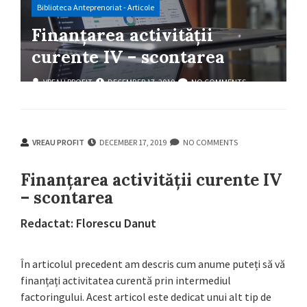
Biblioteca Anteprenoriat - Articole
Finanțarea activității
curente IV – scontarea
VREAU PROFIT
DECEMBER 17, 2019
NO COMMENTS
VREAU PROFIT
DECEMBER 17, 2019
NO COMMENTS
Finanțarea activității curente IV
– scontarea
Redactat: Florescu Danut
În articolul precedent am descris cum anume puteți să vă
finanțați activitatea curentă prin intermediul
factoringului. Acest articol este dedicat unui alt tip de