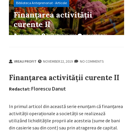
Biblioteca Anteprenoriat - Articole
Finanțarea activității
curente II
VREAU PROFIT
NOVEMBER 22, 2019
NO COMMENTS
VREAU PROFIT
NOVEMBER 22, 2019
NO COMMENTS
Finanțarea activității curente II
Florescu Danut
Redactat:
In primul articol din această serie enunțam că finanțarea
activității operaționale a societății se realizează
utilizând lichiditățile proprii ale acesteia (sume de bani
din casierie sau din cont) sau prin atragerea de capital.