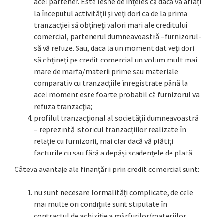
acel partener. Este lesne de înțeles că dacă vă aflați
la începutul activității și veți dori ca de la prima
tranzacției să obțineți valori mari ale creditului
comercial, partenerul dumneavoastră –furnizorul-
să vă refuze. Sau, daca la un moment dat veți dori
să obțineți pe credit comercial un volum mult mai
mare de marfa/materii prime sau materiale
comparativ cu tranzacțiile înregistrate până la
acel moment este foarte probabil că furnizorul va
refuza tranzacția;
profilul tranzacțional al societății dumneavoastră
– reprezintă istoricul tranzacțiilor realizate în
relație cu furnizorii, mai clar dacă vă plătiți
facturile cu sau fără a depăși scadențele de plată.
Câteva avantaje ale finanțării prin credit comercial sunt:
nu sunt necesare formalități complicate, de cele
mai multe ori condițiile sunt stipulate în
contractul de achiziție a mărfurilor/materiilor