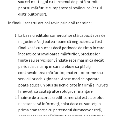
sau cel mult egal cu termenul de plată primit
pentru mărfurile cumpărate și revândute (cazul
distribuitorilor).
In finalul acestui articol revin prin a vă reaminti:
La baza creditului comercial se stă capacitatea de
negociere. Veți putea spune că negocierea a fost
finalizată cu succes dacă perioada de timp în care
încasați contravaloarea mărfurilor, produselor
finite sau serviciilor vândute este mai mică decât
perioada de timp în care trebuie sa plătiți
contravaloarea mărfurilor, materiilor prime sau
serviciilor achiziționate. Acest mod de operare
poate aduce un plus de lichiditate în firmă si nu veți
fi nevoiți să căutați alte soluții de finanțare.
Înainte de a acorda credit comercial este absolut
necesar sa vă informați, chiar daca nu sunteți la
prima tranzacție cu partenerul dumneavoastră,
despre starea de sănătate financiara a acestuia si