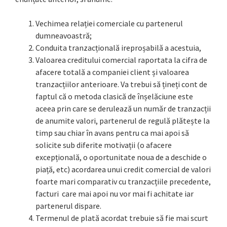
Vechimea relației comerciale cu partenerul
dumneavoastră;
Conduita tranzacțională ireproșabilă a acestuia,
Valoarea creditului comercial raportata la cifra de
afacere totală a companiei client și valoarea
tranzacțiilor anterioare. Va trebui să țineți cont de
faptul că o metoda clasică de înșelăciune este
aceea prin care se derulează un număr de tranzacții
de anumite valori, partenerul de regulă plătește la
timp sau chiar în avans pentru ca mai apoi să
solicite sub diferite motivații (o afacere
excepțională, o oportunitate noua de a deschide o
piață, etc) acordarea unui credit comercial de valori
foarte mari comparativ cu tranzacțiile precedente,
facturi care mai apoi nu vor mai fi achitate iar
partenerul dispare.
Termenul de plată acordat trebuie să fie mai scurt