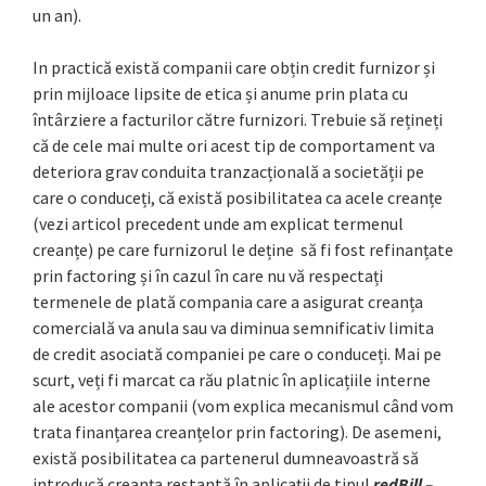
un an).
In practică există companii care obțin credit furnizor și
prin mijloace lipsite de etica și anume prin plata cu
întârziere a facturilor către furnizori. Trebuie să rețineți
că de cele mai multe ori acest tip de comportament va
deteriora grav conduita tranzacțională a societății pe
care o conduceți, că există posibilitatea ca acele creanțe
(vezi articol precedent unde am explicat termenul
creanțe) pe care furnizorul le deține să fi fost refinanțate
prin factoring și în cazul în care nu vă respectați
termenele de plată compania care a asigurat creanța
comercială va anula sau va diminua semnificativ limita
de credit asociată companiei pe care o conduceți. Mai pe
scurt, veți fi marcat ca rău platnic în aplicațiile interne
ale acestor companii (vom explica mecanismul când vom
trata finanțarea creanțelor prin factoring). De asemeni,
există posibilitatea ca partenerul dumneavoastră să
introducă creanța restantă în aplicații de tipul
redBill –