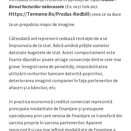
Biroul facturilor neîncasate
(Ex: vezi link aici:
Https://termene.ro/produs-Redbill
) ceea ce va duce
la un prejudiciu major de imagine.
Câteodată antreprenorii cedează tentației de a se
împrumuta de la stat. Adică amână plățile sumelor
datorate bugetele de stat. Acest comportament este
foarte dăunător poate atrage consecințe dintre cele mai
grave: înregistrarea de penalități, imposibilitatea
utilizării conturilor bancare datorită popririlor,
deteriorarea imaginii companiei în fața partenerilor de
afaceri și a băncilor, etc.
In practica economică creditul comercial reprezintă
principala modalitate de finanțare și presupune
operațiunea prin care nevoia de finanțare se transferă din
sarcina proprie în sarcina partenerilor. Aparent
reprezintă și cea mai ieftină modalitate de finanțare a