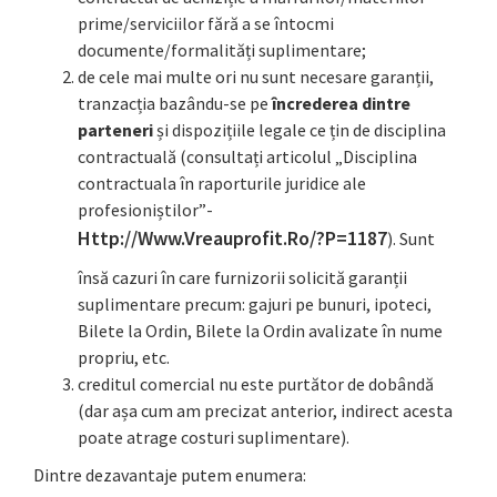
prime/serviciilor fără a se întocmi
documente/formalități suplimentare;
de cele mai multe ori nu sunt necesare garanții,
tranzacția bazându-se pe
încrederea dintre
parteneri
și dispozițiile legale ce țin de disciplina
contractuală (consultați articolul „Disciplina
contractuala în raporturile juridice ale
profesioniștilor”-
Http://www.vreauprofit.ro/?p=1187
). Sunt
însă cazuri în care furnizorii solicită garanții
suplimentare precum: gajuri pe bunuri, ipoteci,
Bilete la Ordin, Bilete la Ordin avalizate în nume
propriu, etc.
creditul comercial nu este purtător de dobândă
(dar așa cum am precizat anterior, indirect acesta
poate atrage costuri suplimentare).
Dintre dezavantaje putem enumera: