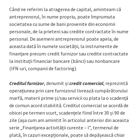
Când ne referim la atragerea de capital, aminteam că
antreprenorul, în nume propriu, poate împrumuta
societatea cu sume de bani provenite din economii
personale, de la prieteni sau credite contractate în nume
personal. De asemeni antreprenorul poate apela, de
aceasta dată în numele societății, la instrumente de
finanțare precum: credit furnizor sau credite contractate
la instituții financiar bancare (bănci) sau nonbancare
(IFN-uri, companii de factoring).
Creditul furnizor
, denumit și
credit comercial
, reprezintă
operațiunea prin care furnizorul livrează cumpărătorului
marfă, materii prime și/sau servicii cu plata la o scadență
de comun acord stabilită. Creditul comercial se acordă de
obicei pe termen scurt, scadențele fiind între 30 și 90 de
zile (așa cum am amintit în articolul anterior din aceasta
serie „Finanțarea activității curente – I”, termenul de
plată, în cazuri excepționale, poate să depășească chiar