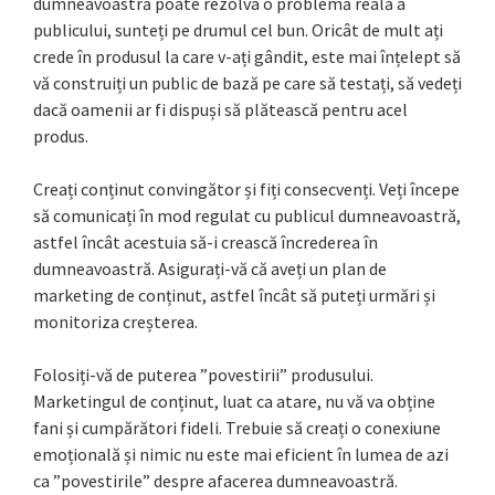
dumneavoastră poate rezolva o problemă reală a
publicului, sunteți pe drumul cel bun. Oricât de mult ați
crede în produsul la care v-ați gândit, este mai înțelept să
vă construiți un public de bază pe care să testați, să vedeți
dacă oamenii ar fi dispuși să plătească pentru acel
produs.
Creați conținut convingător și fiți consecvenți. Veți începe
să comunicați în mod regulat cu publicul dumneavoastră,
astfel încât acestuia să-i crească încrederea în
dumneavoastră. Asigurați-vă că aveți un plan de
marketing de conținut, astfel încât să puteți urmări și
monitoriza creșterea.
Folosiți-vă de puterea ”povestirii” produsului.
Marketingul de conținut, luat ca atare, nu vă va obține
fani și cumpărători fideli. Trebuie să creați o conexiune
emoțională și nimic nu este mai eficient în lumea de azi
ca ”povestirile” despre afacerea dumneavoastră.