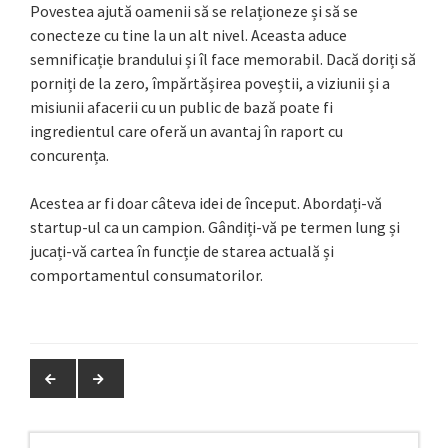
Povestea ajută oamenii să se relaționeze și să se
conecteze cu tine la un alt nivel. Aceasta aduce
semnificație brandului și îl face memorabil. Dacă doriți să
porniți de la zero, împărtășirea poveștii, a viziunii și a
misiunii afacerii cu un public de bază poate fi
ingredientul care oferă un avantaj în raport cu
concurența.
Acestea ar fi doar câteva idei de început. Abordați-vă
startup-ul ca un campion. Gândiți-vă pe termen lung și
jucați-vă cartea în funcție de starea actuală și
comportamentul consumatorilor.