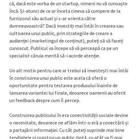
că, dacă este vorba de un startup, nimeni nu vă cunoaște
încă. Și-atunci de ce ar înceta cineva să cumpere de la
furnizorul său actual și s-ar orienta către
dumneavoastră? Dacă investiți mai întâi în crearea sau
cultivarea unui public, prin strategiile de creare a
audienței (marketingul de conținut), puteți să vă faceți
cunoscut. Publicul va începe să vă perceapă ca pe un
specialist căruia merită să-i acorde atenție.
Un alt motiv pentru care ar trebui să investești mai întâi
în construirea unui public este acela că oferă o
oportunitate pentru testarea produsului înainte de
lansarea variantei lui finale, deoarece oamenii au oferit
un feedback despre cum îl percep.
Construirea publicului în era conectivității sociale devine
o necesitate, deoarece ne aflăm într-o eră a conectării și
a partajării informației. Cu cât puteți suprinde mai bine
tendințele și construi un public-țintă, cu atât va fi mai