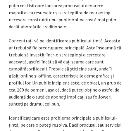
puțin costisitoare lansarea produsului deoarece
majoritatea resurselor și strategiilor de marketing
necesare construirii unui public online costă mai puțin
decât abordările tradiționale.
Concentrați-vă pe identificarea publicului-țintă. Aceasta
ar trebui să fie preocuparea principală. Asta înseamnă că
trebuie să investiți într-o strategie și o cercetare
adecvată, astfel încât să vă dați seama care sunt
cumpărătorii ideali. Trebuie să știți cine sunt, unde îi
găsiți online și offline, caracteristicile demografice și
profilul lor. Un public incipient este, de obicei, un grup de
cca. 100 de oameni, așa că, dacă puteți obține o astfel de
audiență de o sută de abonați implicați sau followeri,
sunteți pe drumul cel bun.
Identificați care este problema principală a publicului-
țintă, pe care o puteți rezolva. Dacă produsul sau serviciul