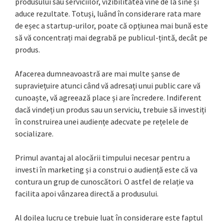
produsului sau serviciilor, vizibilitatea vine de la sine și
aduce rezultate. Totuși, luând în considerare rata mare
de eșec a startup-urilor, poate că opțiunea mai bună este
să vă concentrați mai degrabă pe publicul-țintă, decât pe
produs.
Afacerea dumneavoastră are mai multe șanse de
supraviețuire atunci când vă adresați unui public care vă
cunoaște, vă agreează place și are încredere. Indiferent
dacă vindeți un produs sau un serviciu, trebuie să investiți
în construirea unei audiențe adecvate pe rețelele de
socializare.
Primul avantaj al alocării timpului necesar pentru a
investi în marketing și a construi o audiență este că va
contura un grup de cunoscători. O astfel de relație va
facilita apoi vânzarea directă a produsului.
Al doilea lucru ce trebuie luat în considerare este faptul