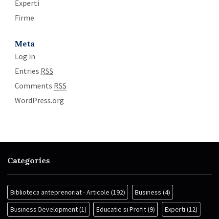
Experti
Firme
Meta
Log in
Entries
RSS
Comments
RSS
WordPress.org
Categories
Biblioteca anteprenoriat - Articole
(192)
Business
(4)
Business Development
(1)
Educatie si Profit
(9)
Experti
(12)