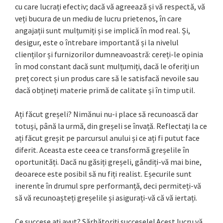
cu care lucrați efectiv; dacă vă agreează și vă respectă, vă
veți bucura de un mediu de lucru prietenos, în care
angajații sunt mulțumiți și se implică în mod real. Și,
desigur, este o întrebare importantă și la nivelul
clienților și furnizorilor dumneavoastră: cereți-le opinia
în mod constant dacă sunt mulțumiți, dacă le oferiți un
preț corect și un produs care să le satisfacă nevoile sau
dacă obțineți materie primă de calitate și în timp util.
Ați făcut greșeli? Nimănui nu-i place să recunoască dar
totuși, până la urmă, din greșeli se învață. Reflectați la ce
ați făcut greșit pe parcursul anului și ce ați fi putut face
diferit. Aceasta este ceea ce transformă greșelile în
oportunități. Dacă nu găsiți greșeli, gândiți-vă mai bine,
deoarece este posibil să nu fiți realist. Eșecurile sunt
inerente în drumul spre performanță, deci permiteți-vă
să vă recunoașteți greșelile și asigurați-vă că vă iertați.
Ce succese ați avut? Sărbătoriți succesele! Acest lucru vă