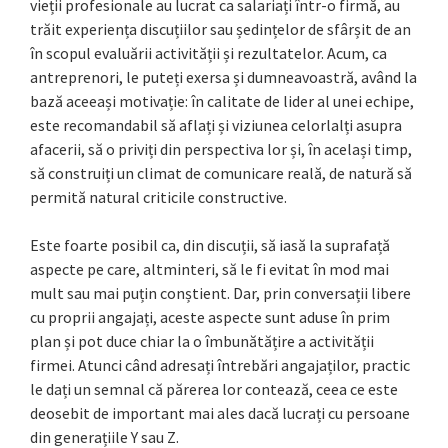
vieții profesionale au lucrat ca salariați într-o firmă, au
trăit experiența discuțiilor sau ședințelor de sfârșit de an
în scopul evaluării activității și rezultatelor. Acum, ca
antreprenori, le puteți exersa și dumneavoastră, având la
bază aceeași motivație: în calitate de lider al unei echipe,
este recomandabil să aflați și viziunea celorlalți asupra
afacerii, să o priviți din perspectiva lor și, în același timp,
să construiți un climat de comunicare reală, de natură să
permită natural criticile constructive.
Este foarte posibil ca, din discuții, să iasă la suprafață
aspecte pe care, altminteri, să le fi evitat în mod mai
mult sau mai puțin conștient. Dar, prin conversații libere
cu proprii angajați, aceste aspecte sunt aduse în prim
plan și pot duce chiar la o îmbunătățire a activității
firmei. Atunci când adresați întrebări angajaților, practic
le dați un semnal că părerea lor contează, ceea ce este
deosebit de important mai ales dacă lucrați cu persoane
din generațiile Y sau Z.