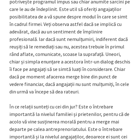
potrivește programul impus sau chiar anumite sarcini pe
care le au de îndeplinit. Este util să oferiți angajaților
posibilitatea de a vă spune despre modul în care se simt
în cadrul firmei. Veți observa astfel dacă se implică cu
adevărat, dacă au un sentiment de împlinire
profesională. Iar dacă sunt nemulțumiri, indiferent dacă
reușiți să le remediați sau nu, acestea trebuie în primul
rând aflate, comunicate, scoase la suprafață. Uneori,
chiar și simpla enunțare a acestora într-un dialog deschis
îi face pe angajați să se simtă luați în considerare. Chiar
dacă pe moment afacerea merge bine din punct de
vedere financiar, dacă angajații nu sunt mulțumiți, în cele
din urmă va începe să dea rateuri.
În ce relații sunteți cu cei din jur? Este o întrebare
importantă la nivelul familiei și prietenilor, pentru că de
acolo vă vine susținerea morală pentru a merge mai
departe pe calea antreprenoriatului. Este o întrebare
importantă și la nivelul angajaților, deoarece ei sunt cei