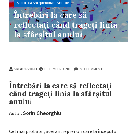
Biblioteca Anteprenoriat - Articole
Întrebări la care să
reflectați când trageți linia
la sfârșitul anului
VREAU PROFIT
DECEMBER 9, 2019
NO COMMENTS
VREAU PROFIT
DECEMBER 9, 2019
NO COMMENTS
Întrebări la care să reflectați
când trageți linia la sfârșitul
anului
Sorin Gheorghiu
Autor:
Cel mai probabil, acei antreprenori care la începutul