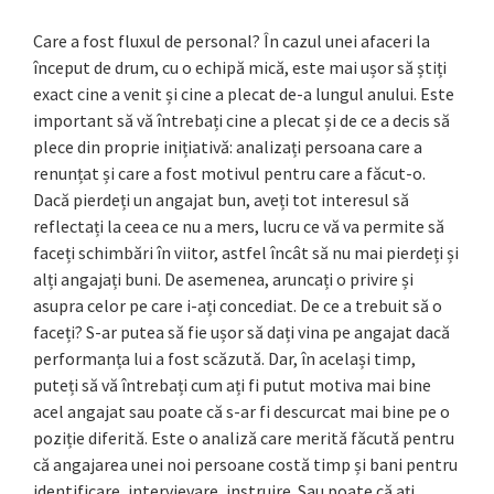
Care a fost fluxul de personal? În cazul unei afaceri la
început de drum, cu o echipă mică, este mai ușor să știți
exact cine a venit și cine a plecat de-a lungul anului. Este
important să vă întrebați cine a plecat și de ce a decis să
plece din proprie inițiativă: analizați persoana care a
renunțat și care a fost motivul pentru care a făcut-o.
Dacă pierdeți un angajat bun, aveți tot interesul să
reflectați la ceea ce nu a mers, lucru ce vă va permite să
faceți schimbări în viitor, astfel încât să nu mai pierdeți și
alți angajați buni. De asemenea, aruncați o privire și
asupra celor pe care i-ați concediat. De ce a trebuit să o
faceți? S-ar putea să fie ușor să dați vina pe angajat dacă
performanța lui a fost scăzută. Dar, în același timp,
puteți să vă întrebați cum ați fi putut motiva mai bine
acel angajat sau poate că s-ar fi descurcat mai bine pe o
poziție diferită. Este o analiză care merită făcută pentru
că angajarea unei noi persoane costă timp și bani pentru
identificare, intervievare, instruire. Sau poate că ați