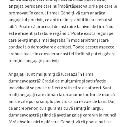
angajat persoane care nu împărtășesc valorile pe care le
promovați în cadrul firmei. Gândiți-vă cum ar arăta
angajatul potrivit, ce aptitudini și abilități ar trebui să
aibă. Poate că procesul de instruire la nivel de firmă nu
este eficient și trebuie regândit. Poate există reguli pe
care le-ați impus mai degrabă în mod arbitrar și care
conduc la o demotivare a echipei. Toate aceste aspecte
trebuie luate în considerare astfel încât să puteți găsi și
menține angajații potriviți.
Angajații sunt mulțumiți că lucrează în firma
dumneavoastră? Gradul de mulțumire și satisfacție
individuală se poate reflecta și în cifra de afaceri. Sunt
mulți angajați care rămân la un anume loc lor de muncă
ani de zile pur și simplu pentru că au nevoie de bani. Dar,
ca antreprenor, cu siguranță cu vă simțiți în largul
dumneavoastră știind că aveți angajați care vin la muncă
fără absolut nici o plăcere. Gândiți-vă că poate nu li se