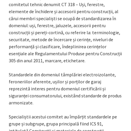
comitetul tehnic denumit CT 318 – Uși, ferestre,
elemente de închidere și accesorii pentru construcții, al
cărui membri specialiști se ocupă de standardizarea în
domeniul: uși, ferestre, jaluzele, accesorii pentru
construcții și pereți-cortină, cu referire la: terminologie,
securitate, metode de încercare și cerințe, niveluri de
performanță și clasificare, îndeplinirea cerințelor
esențiale ale Regulamentului Produse pentru Construcții
305 din anul 2011, marcare, etichetare.
Standardele din domeniul tâmplăriei electroizolante,
feroneriilor aferente, ușilor și porților de garaj
reprezintă interes pentru domeniul certificării și
siguranței consumatorului, existând standarde de produs
armonizate.
Specialiștii acestui comitet au împărțit standardele pe
grupe și subgrupe, grupa principală fiind ICS 91,
intitulată Construcții și materiale de construcții,