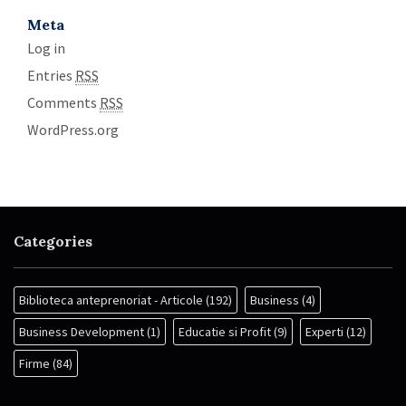
Meta
Log in
Entries
RSS
Comments
RSS
WordPress.org
Categories
Biblioteca anteprenoriat - Articole
(192)
Business
(4)
Business Development
(1)
Educatie si Profit
(9)
Experti
(12)
Firme
(84)