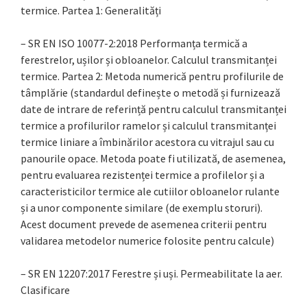
termice. Partea 1: Generalități
– SR EN ISO 10077-2:2018 Performanța termică a
ferestrelor, ușilor și obloanelor. Calculul transmitanței
termice. Partea 2: Metoda numerică pentru profilurile de
tâmplărie (standardul definește o metodă și furnizează
date de intrare de referință pentru calculul transmitanței
termice a profilurilor ramelor și calculul transmitanței
termice liniare a îmbinărilor acestora cu vitrajul sau cu
panourile opace. Metoda poate fi utilizată, de asemenea,
pentru evaluarea rezistenței termice a profilelor și a
caracteristicilor termice ale cutiilor obloanelor rulante
și a unor componente similare (de exemplu storuri).
Acest document prevede de asemenea criterii pentru
validarea metodelor numerice folosite pentru calcule)
– SR EN 12207:2017 Ferestre și uși. Permeabilitate la aer.
Clasificare