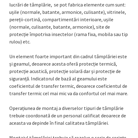
lucrări de tâmplărie, se pot fabrica elemente cum sunt:
ușile (normale, batante, armonice, culisante), vitrinele,
pereții-cortină, compartimentări interioare, ușile
(normale, culisante, batante, armonice), site de
protecție împotriva insectelor (rama fixa, mobila sau tip
rulou) etc.
Un element foarte important din cadrul tâmplăriei este
și geamul, deoarece acesta oferă protecție termică,
protecție acustică, protecție solară dar și protecție de
siguranță. Indicatorul de bază al geamului este
coeficientul de transfer termic, deoarece coeficientul de
transfer termic cel mai mic va da confortul cel mai mare.
Operațiunea de montaj a diverselor tipuri de tâmplărie
trebuie coordonată de un personal calificat deoarece de
aceasta va depinde în final calitatea tâmplăriei.
Montajul tâmplăriei trebuie să rezolve o serie de cerințe