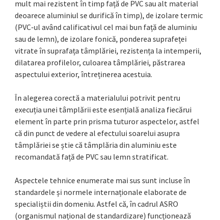
mult mai rezistent în timp față de PVC sau alt material
deoarece aluminiul se durifică în timp), de izolare termic
(PVC-ul având calificativul cel mai bun față de aluminiu
sau de lemn), de izolare fonică, ponderea suprafeței
vitrate în suprafața tâmplăriei, rezistența la intemperii,
dilatarea profilelor, culoarea tâmplăriei, păstrarea
aspectului exterior, întreținerea acestuia.
În alegerea corectă a materialului potrivit pentru
execuția unei tâmplării este esențială analiza fiecărui
element în parte prin prisma tuturor aspectelor, astfel
că din punct de vedere al efectului soarelui asupra
tâmplăriei se știe că tâmplăria din aluminiu este
recomandată față de PVC sau lemn stratificat.
Aspectele tehnice enumerate mai sus sunt incluse în
standardele și normele internaționale elaborate de
specialiștii din domeniu. Astfel că, în cadrul ASRO
(organismul național de standardizare) funcționează