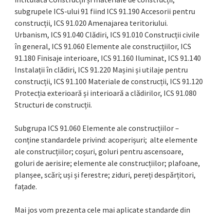
subgrupele ICS-ului 91 fiind ICS 91.190 Accesorii pentru
construcții, ICS 91.020 Amenajarea teritoriului.
Urbanism, ICS 91.040 Clădiri, ICS 91.010 Construcții civile
în general, ICS 91.060 Elemente ale construcțiilor, ICS
91.180 Finisaje interioare, ICS 91.160 Iluminat, ICS 91.140
Instalații în clădiri, ICS 91.220 Mașini și utilaje pentru
construcții, ICS 91.100 Materiale de construcții, ICS 91.120
Protecția exterioară și interioară a clădirilor, ICS 91.080
Structuri de construcții.
Subgrupa ICS 91.060 Elemente ale construcțiilor –
conține standardele privind: acoperișuri; alte elemente
ale construcțiilor; coșuri, goluri pentru ascensoare,
goluri de aerisire; elemente ale construcțiilor; plafoane,
planșee, scări; uși și ferestre; ziduri, pereți despărțitori,
fațade.
Mai jos vom prezenta cele mai aplicate standarde din