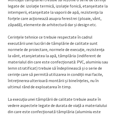
legate de: izolație termică, izolație fonică, etanșeitate la
intemperii, etanșeitate la vaporii de apă, rezistența la
forțele care acționează asupra ferestrei (ploaie, vânt,
zăpadă), elemente de arhitectură dar și design etc.
Cerințele tehnice ce trebuie respectate în cadrul
executării unei lucrări de tâmplărie de calitate sunt
normele de proiectare, normele de execuție, rezistența
la vânt, etanșietatea la apă, tâmplăria (indiferent de
materialul din care este confecționată: PVC, aluminiu sau
lemn stratificat) trebuie să îndeplinească și o serie de
cerințe care să permită utilizarea in condiții mai facile,
întreținerea ulterioară montării și bineînțeles, nu în
ultimul rând de exploatarea în timp.
La execuția unei tâmplării de calitate trebuie avute în
vedere aspectele legate de durata de viață a materialului
din care este confecționată tâmplăria (aluminiu este