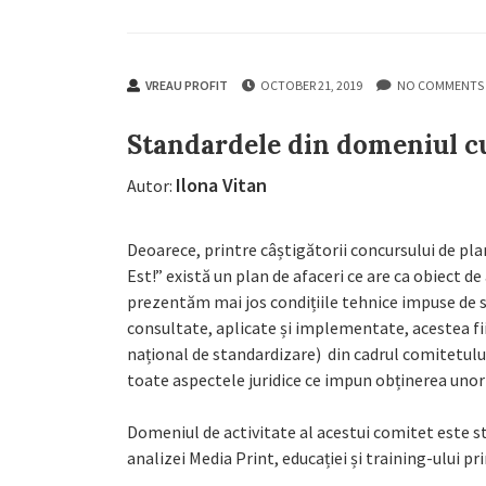
VREAU PROFIT
OCTOBER 21, 2019
NO COMMENTS
Standardele din domeniul cur
Ilona Vitan
Autor:
Deoarece, printre câștigătorii concursului de planu
Est!” există un plan de afaceri ce are ca obiect de
prezentăm mai jos condițiile tehnice impuse de
consultate, aplicate și implementate, acestea fi
național de standardizare) din cadrul comitetului 
toate aspectele juridice ce impun obținerea unor av
Domeniul de activitate al acestui comitet este st
analizei Media Print, educației și training-ului pr