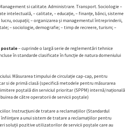
. Management si calitate. Administrare. Transport. Sociologie –
e intelectuală, – calitate, – educație, – finanțe, bănci, sisteme
– lucru, ocupații; – organizarea și managementul întreprinderii,
tale; – sociologie, demografie; – timp de recreere, turism; –
i postale
– cuprinde o largă serie de reglementări tehnice
 incluse în standarde clasificate în funcție de natura domeniului
ciului. Măsurarea timpului de circulație cap-cap, pentru
ritar si de primă clasă (specifică metodele pentru măsurarea
rimitere poștală din serviciul prioritar (SPPM) internă/națională
ibuirea de către operatorii de servicii poștale)
ciilor. Instrucțiuni de tratare a reclamațiilor (Standardul
nființare a unui sistem de tratare a reclamațiilor pentru
ri soluții pozitive utilizatorilor de servicii poștale care au