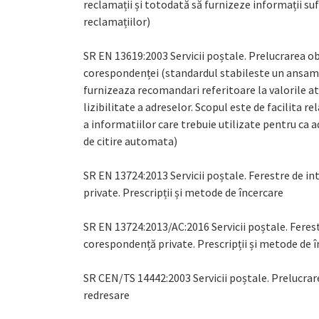
reclamații și totodată să furnizeze informații suf
reclamațiilor)
SR EN 13619:2003 Servicii poștale. Prelucrarea ob
corespondenței (standardul stabileste un ansamb
furnizeaza recomandari referitoare la valorile at
lizibilitate a adreselor. Scopul este de facilita re
a informatiilor care trebuie utilizate pentru ca 
de citire automata)
SR EN 13724:2013 Servicii poștale. Ferestre de int
private. Prescripții și metode de încercare
SR EN 13724:2013/AC:2016 Servicii poștale. Ferestre
corespondență private. Prescripții și metode de 
SR CEN/TS 14442:2003 Servicii poștale. Prelucra
redresare