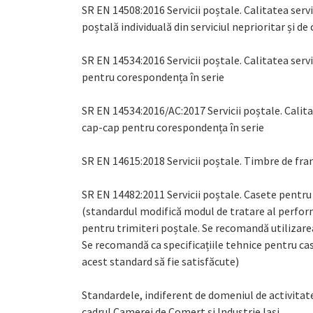
SR EN 14508:2016 Servicii poștale. Calitatea serv
poștală individuală din serviciul neprioritar și de
SR EN 14534:2016 Servicii poștale. Calitatea servi
pentru corespondența în serie
SR EN 14534:2016/AC:2017 Servicii poștale. Calitat
cap-cap pentru corespondența în serie
SR EN 14615:2018 Servicii poștale. Timbre de franc
SR EN 14482:2011 Servicii poștale. Casete pentru
(standardul modifică modul de tratare al perfor
pentru trimiteri poștale. Se recomandă utilizarea
Se recomandă ca specificațiile tehnice pentru cas
acest standard să fie satisfăcute)
Standardele, indiferent de domeniul de activitat
cadrul Camerei de Comert și Industrie Iași.