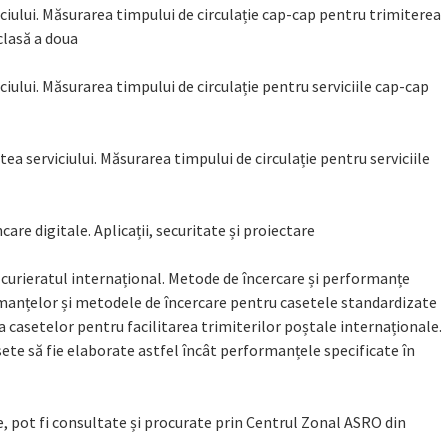
iciului. Măsurarea timpului de circulație cap-cap pentru trimiterea
 clasă a doua
ciului. Măsurarea timpului de circulație pentru serviciile cap-cap
ea serviciului. Măsurarea timpului de circulație pentru serviciile
are digitale. Aplicații, securitate și proiectare
 curieratul internațional. Metode de încercare și performanțe
manțelor și metodele de încercare pentru casetele standardizate
 casetelor pentru facilitarea trimiterilor poștale internaționale.
ete să fie elaborate astfel încât performanțele specificate în
e, pot fi consultate și procurate prin Centrul Zonal ASRO din