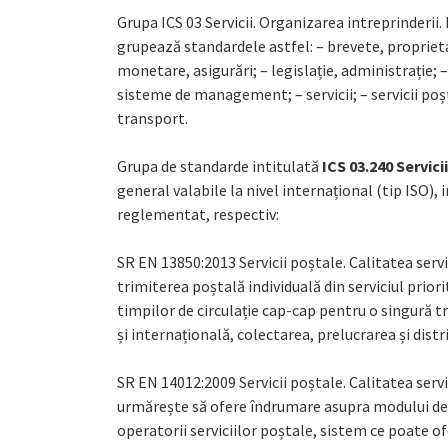
Grupa ICS 03 Servicii. Organizarea intreprinderii
grupează standardele astfel: – brevete, proprietat
monetare, asigurări; – legislație, administrație; 
sisteme de management; – servicii; – servicii poș
transport.
Grupa de standarde intitulată
ICS 03.240 Servici
general valabile la nivel internațional (tip ISO),
reglementat, respectiv:
SR EN 13850:2013 Servicii poștale. Calitatea servi
trimiterea poștală individuală din serviciul prio
timpilor de circulație cap-cap pentru o singură t
și internațională, colectarea, prelucrarea și distr
SR EN 14012:2009 Servicii poștale. Calitatea servi
urmărește să ofere îndrumare asupra modului de î
operatorii serviciilor poștale, sistem ce poate ofe