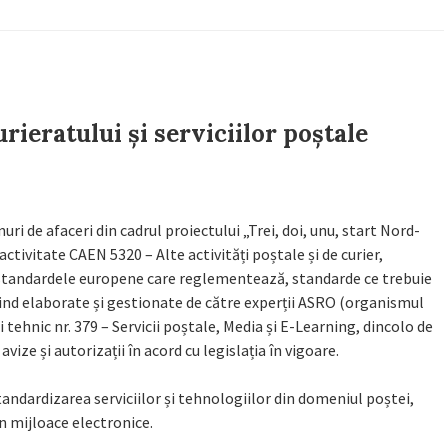
ieratului și serviciilor poștale
ri de afaceri din cadrul proiectului „Trei, doi, unu, start Nord-
 activitate CAEN 5320 – Alte activități poștale și de curier,
 standardele europene care reglementează, standarde ce trebuie
ind elaborate și gestionate de către experții ASRO (organismul
tehnic nr. 379 – Servicii poștale, Media și E-Learning, dincolo de
ize și autorizații în acord cu legislația în vigoare.
andardizarea serviciilor și tehnologiilor din domeniul poștei,
in mijloace electronice.