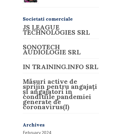
Societati comerciale
JS LEAGUE
TECHNOLOGIES SRL
SONOTECH
AUDIOLOGIE SRL
IN TRAINING.INFO SRL
Măsuri active de
sprijin pentru angajați
și angajatori in
conditiile pandemiei
generate de
coronavirus(I)
Archives
February 2024