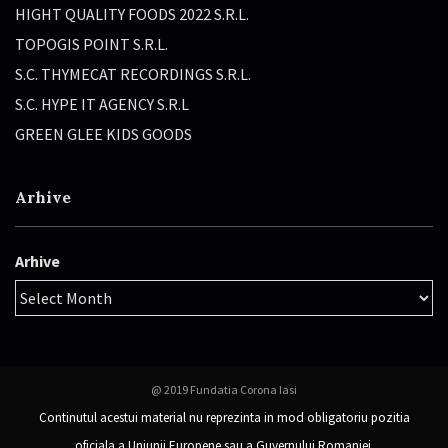
HIGHT QUALITY FOODS 2022 S.R.L.
TOPOGIS POINT S.R.L.
S.C. THYMECAT RECORDINGS S.R.L.
S.C. HYPE IT AGENCY S.R.L
GREEN GLEE KIDS GOODS
Arhive
Arhive
@ 2019 Fundatia Corona Iasi
Continutul acestui material nu reprezinta in mod obligatoriu pozitia
oficiala a Uniunii Europene sau a Guvernului Romaniei.