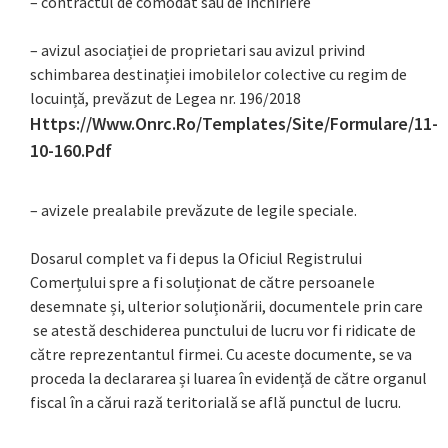
– contractul de comodat sau de închiriere
– avizul asociației de proprietari sau avizul privind
schimbarea destinației imobilelor colective cu regim de
locuință, prevăzut de Legea nr. 196/2018
Https://www.onrc.ro/templates/site/formulare/11-
10-160.pdf
– avizele prealabile prevăzute de legile speciale.
Dosarul complet va fi depus la Oficiul Registrului
Comerțului spre a fi soluționat de către persoanele
desemnate și, ulterior soluționării, documentele prin care
se atestă deschiderea punctului de lucru vor fi ridicate de
către reprezentantul firmei. Cu aceste documente, se va
proceda la declararea și luarea în evidență de către organul
fiscal în a cărui rază teritorială se află punctul de lucru.