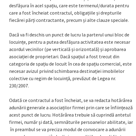
desfășura în acel spațiu, care este termenul/durata pentru
care a fost încheiat contractul, obligațiile și drepturile
fiecărei părți contractante, precum și alte clauze speciale.
Dacă va fi deschis un punct de lucru la parterul unui bloc de
locuințe, pentru a putea desfășura activitatea este necesar
acordul vecinilor (pe verticală și orizontală) și aprobarea
asociației de proprietari. Dacă spațiul a fost trecut din
categoria de spațiu de locuit în cea de spațiu comercial, este
necesar avizul privind schimbarea destinației imobilelor
colective cu regim de locuință, prevăzut de Legea nr.
230/2007.
Odată ce contractul a fost încheiat, se va redacta hotărârea
adunării generale a asociaților firmei prin care se înființează
acest punct de lucru. Hotărârea trebuie să cuprindă antetul
firmei, număr şi dată, semnăturile persoanelor abilitate, iar
în preambul se va preciza modul de convocare a adunării