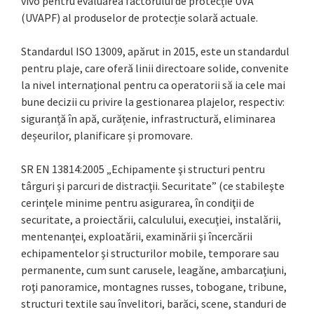
vivo pentru evaluarea factorului de protecție UVA
(UVAPF) al produselor de protecție solară actuale.
Standardul ISO 13009, apărut in 2015, este un standardul
pentru plaje, care oferă linii directoare solide, convenite
la nivel internațional pentru ca operatorii să ia cele mai
bune decizii cu privire la gestionarea plajelor, respectiv:
siguranță în apă, curățenie, infrastructură, eliminarea
deșeurilor, planificare și promovare.
SR EN 13814:2005 „Echipamente şi structuri pentru
târguri şi parcuri de distracţii. Securitate” (ce stabileşte
cerinţele minime pentru asigurarea, în condiţii de
securitate, a proiectării, calculului, execuţiei, instalării,
mentenanţei, exploatării, examinării şi încercării
echipamentelor şi structurilor mobile, temporare sau
permanente, cum sunt carusele, leagăne, ambarcaţiuni,
roţi panoramice, montagnes russes, tobogane, tribune,
structuri textile sau învelitori, barăci, scene, standuri de