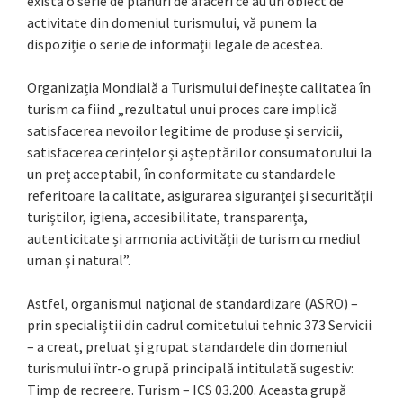
există o serie de planuri de afaceri ce au un obiect de
activitate din domeniul turismului, vă punem la
dispoziție o serie de informații legale de acestea.
Organizația Mondială a Turismului definește calitatea în
turism ca fiind „rezultatul unui proces care implică
satisfacerea nevoilor legitime de produse și servicii,
satisfacerea cerințelor și așteptărilor consumatorului la
un preț acceptabil, în conformitate cu standardele
referitoare la calitate, asigurarea siguranței și securității
turiștilor, igiena, accesibilitate, transparența,
autenticitate și armonia activității de turism cu mediul
uman și natural”.
Astfel, organismul național de standardizare (ASRO) –
prin specialiștii din cadrul comitetului tehnic 373 Servicii
– a creat, preluat și grupat standardele din domeniul
turismului într-o grupă principală intitulată sugestiv:
Timp de recreere. Turism – ICS 03.200. Aceasta grupă