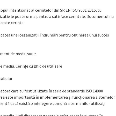
opul intentionat al cerintelor din SR EN ISO 9001:2015, cu
izatie le poate urma pentru a satisface cerintele. Documentul nu
aceste cerinte.
tatea unei organizaţii. Îndrumări pentru obţinerea unui succes
ment de mediu sunt:
mediu. Cerinţe cu ghid de utilizare
cabular
estora care au fost utilizate în seria de standarde ISO 14000
ea este importantă în implementarea şi funcţionarea sistemelor
entă dacă există o înţelegere comună a termenilor utilizaţi.
ediu. Linii directoare generale referitoare la punerea în