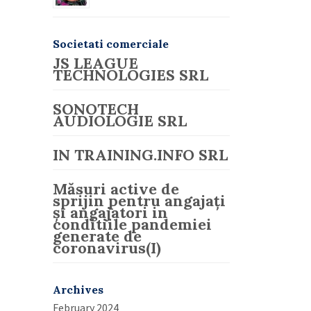
Societati comerciale
JS LEAGUE
TECHNOLOGIES SRL
SONOTECH
AUDIOLOGIE SRL
IN TRAINING.INFO SRL
Măsuri active de
sprijin pentru angajați
și angajatori in
conditiile pandemiei
generate de
coronavirus(I)
Archives
February 2024