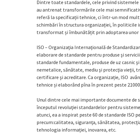
Dintre toate standardele, cele privind sistemele
au antrenat transformările cele mai semnificativ
referă la specificații tehnice, ci într-un mod mu
schimbări în structura organizației, în politici
transformat și îmbunătățit prin adoptarea unor li
ISO – Organizaţia Internaţională de Standardizare 
elaborare de standarde pentru produse şi servicii 
standarde fundamentale, produse de uz casnic şi 
nemetalice, sănătate, mediu şi protecţia vieţii, 
certificare şi acreditare. Ca organizație, ISO 
tehnice și elaborând pîna în prezent peste 2100
Unul dintre cele mai importante documente de st
începutul revoluţiei standardelor pentru sistem
atunci, ea a inspirat peste 60 de standarde ISO
precum:calitatea, siguranţa, sănătatea, protecţia
tehnologia informaţiei, inovarea, etc.