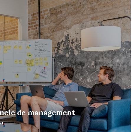
emele de management
NTS