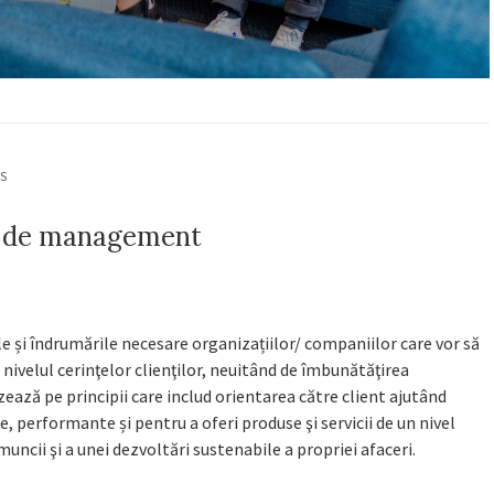
S
e de management
i îndrumările necesare organizațiilor/ companiilor care vor să
la nivelul cerinţelor clienţilor, neuitând de îmbunătăţirea
zează pe principii care includ orientarea către client ajutând
, performante și pentru a oferi produse şi servicii de un nivel
 muncii şi a unei dezvoltări sustenabile a propriei afaceri.