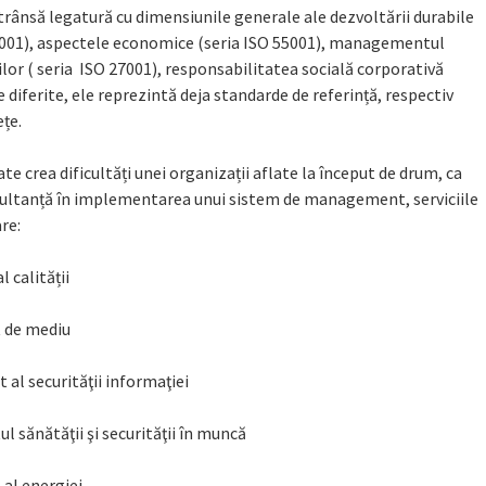
rânsă legatură cu dimensiunile generale ale dezvoltării durabile
 9001), aspectele economice (seria ISO 55001), managementul
ilor ( seria ISO 27001), responsabilitatea socială corporativă
e diferite, ele reprezintă deja standarde de referință, respectiv
țe.
rea dificultăți unei organizații aflate la început de drum, ca
consultanță în implementarea unui sistem de management, serviciile
re:
 calității
 de mediu
l securităţii informaţiei
sănătăţii şi securităţii în muncă
al energiei