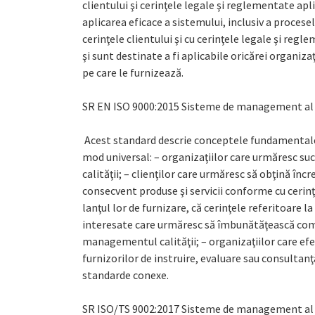
clientului şi cerinţele legale şi reglementate apli
aplicarea eficace a sistemului, inclusiv a proces
cerinţele clientului şi cu cerinţele legale şi reg
şi sunt destinate a fi aplicabile oricărei organizaţ
pe care le furnizează.
SR EN ISO 9000:2015 Sisteme de management al cal
Acest standard descrie conceptele fundamentale ş
mod universal: – organizaţiilor care urmăresc s
calităţii; – clienţilor care urmăresc să obţină înc
consecvent produse şi servicii conforme cu cerinţe
lanţul lor de furnizare, că cerinţele referitoare la 
interesate care urmăresc să îmbunătăţească comu
managementul calităţii; – organizaţiilor care ef
furnizorilor de instruire, evaluare sau consultan
standarde conexe.
SR ISO/TS 9002:2017 Sisteme de management al cal