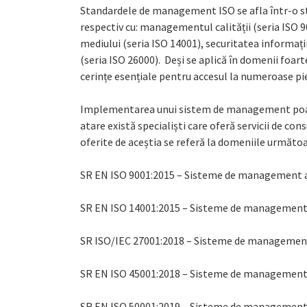
Standardele de management ISO se afla într-o st
respectiv cu: managementul calității (seria ISO
mediului (seria ISO 14001), securitatea informați
(seria ISO 26000). Deși se aplică în domenii foart
cerințe esențiale pentru accesul la numeroase pie
Implementarea unui sistem de management poate c
atare există specialiști care oferă servicii de 
oferite de aceștia se referă la domeniile următoa
SR EN ISO 9001:2015 – Sisteme de management al
SR EN ISO 14001:2015 – Sisteme de management
SR ISO/IEC 27001:2018 – Sisteme de management a
SR EN ISO 45001:2018 – Sisteme de managementul 
SR EN ISO 50001:2019 – Sisteme de management 