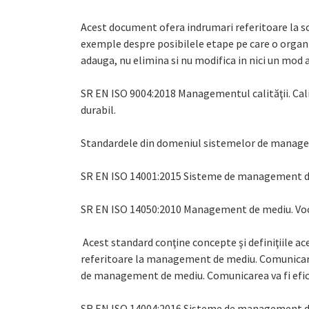
Acest document ofera indrumari referitoare la sc
exemple despre posibilele etape pe care o organ
adauga, nu elimina si nu modifica in nici un mod 
SR EN ISO 9004:2018 Managementul calităţii. Cali
durabil.
Standardele din domeniul sistemelor de manage
SR EN ISO 14001:2015 Sisteme de management de 
SR EN ISO 14050:2010 Management de mediu. Vo
Acest standard conţine concepte şi definiţiile ac
referitoare la management de mediu. Comunicar
de management de mediu. Comunicarea va fi efici
SR EN ISO 14004:2016 Sisteme de management de m