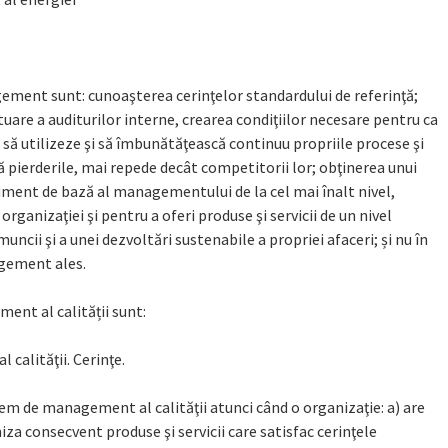
ment sunt: cunoaşterea cerinţelor standardului de referinţă;
tuare a auditurilor interne, crearea condiţiilor necesare pentru ca
 să utilizeze şi să îmbunătăţească continuu propriile procese şi
ucă pierderile, mai repede decât competitorii lor; obţinerea unui
ument de bază al managementului de la cel mai înalt nivel,
organizaţiei şi pentru a oferi produse şi servicii de un nivel
 muncii şi a unei dezvoltări sustenabile a propriei afaceri; și nu în
agement ales.
nt al calității sunt:
calităţii. Cerinţe.
em de management al calităţii atunci când o organizaţie: a) are
za consecvent produse şi servicii care satisfac cerinţele