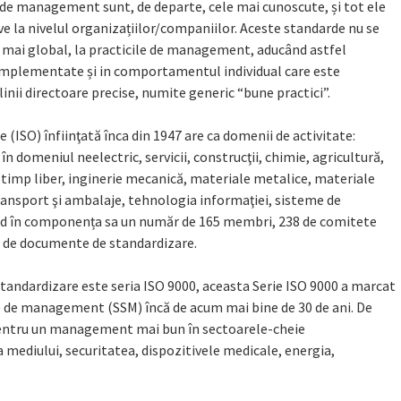
 de management sunt, de departe, cele mai cunoscute, și tot ele
e la nivelul organizațiilor/companiilor. Aceste standarde nu se
lt mai global, la practicile de management, aducând astfel
le implementate și in comportamentul individual care este
nii directoare precise, numite generic “bune practici”.
(ISO) înfiinţată înca din 1947 are ca domenii de activitate:
în domeniul neelectric, servicii, construcţii, chimie, agricultură,
timp liber, inginerie mecanică, materiale metalice, materiale
transport şi ambalaje, tehnologia informaţiei, sisteme de
având în componența sa un număr de 165 membri, 238 de comitete
0 de documente de standardizare.
andardizare este seria ISO 9000, aceasta Serie ISO 9000 a marcat
e de management (SSM) încă de acum mai bine de 30 de ani. De
 pentru un management mai bun în sectoarele-cheie
 mediului, securitatea, dispozitivele medicale, energia,