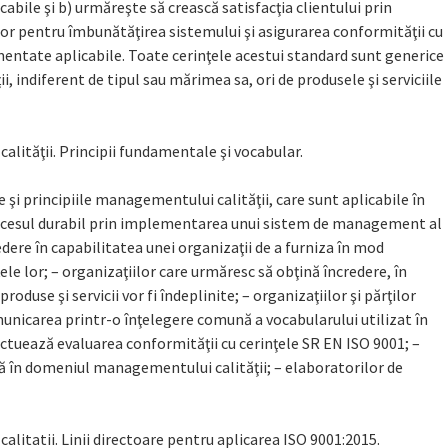
cabile şi b) urmăreşte să crească satisfacţia clientului prin
elor pentru îmbunătăţirea sistemului şi asigurarea conformităţii cu
lementate aplicabile. Toate cerinţele acestui standard sunt generice
ii, indiferent de tipul sau mărimea sa, ori de produsele şi serviciile
ităţii. Principii fundamentale şi vocabular.
i principiile managementului calităţii, care sunt aplicabile în
uccesul durabil prin implementarea unui sistem de management al
redere în capabilitatea unei organizaţii de a furniza în mod
le lor; – organizaţiilor care urmăresc să obţină încredere, în
produse şi servicii vor fi îndeplinite; – organizaţiilor şi părţilor
nicarea printr-o înţelegere comună a vocabularului utilizat în
ectuează evaluarea conformităţii cu cerinţele SR EN ISO 9001; –
ţă în domeniul managementului calităţii; – elaboratorilor de
itatii. Linii directoare pentru aplicarea ISO 9001:2015.