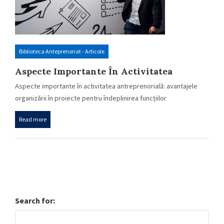
Biblioteca Anteprenoriat - Articole
Aspecte Importante În Activitatea
Antreprenorială: Avantajele Organizării
Aspecte importante în activitatea antreprenorială: avantajele
În Proiecte Pentru Îndeplinirea
organizării în proiecte pentru îndeplinirea funcțiilor
Funcțiilor Managementului
managementului Autor: dr….
Read more
Search for: