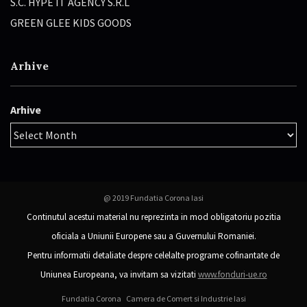
S.C. HYPE IT AGENCY S.R.L
GREEN GLEE KIDS GOODS
Arhive
Arhive
@ 2019 Fundatia Corona Iasi
Continutul acestui material nu reprezinta in mod obligatoriu pozitia
oficiala a Uniunii Europene sau a Guvernului Romaniei.
Pentru informatii detaliate despre celelalte programe cofinantate de
Uniunea Europeana, va invitam sa vizitati
www.fonduri-ue.ro
Fundatia Corona
Camera de Comert si Industrie Iasi