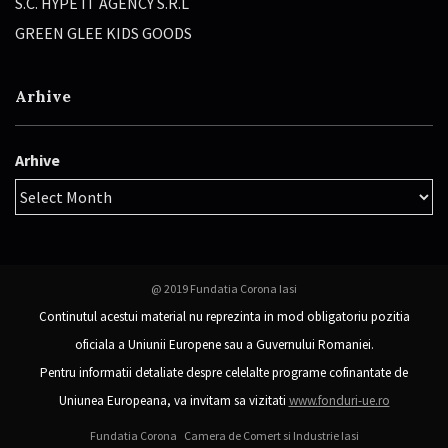
S.C. HYPE IT AGENCY S.R.L
GREEN GLEE KIDS GOODS
Arhive
Arhive
@ 2019 Fundatia Corona Iasi
Continutul acestui material nu reprezinta in mod obligatoriu pozitia
oficiala a Uniunii Europene sau a Guvernului Romaniei.
Pentru informatii detaliate despre celelalte programe cofinantate de
Uniunea Europeana, va invitam sa vizitati
www.fonduri-ue.ro
Fundatia Corona
Camera de Comert si Industrie Iasi