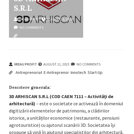
S.R.L
VREAU PROFIT
AUGUST 11, 2023
NO COMMENTS
antreprenoriat
e-antreprenor
innotech
start-up
VREAU PROFIT
AUGUST 11, 2023
NO COMMENTS
Antreprenoriat
E-Antreprenor
Innotech
Start-Up
Descriere generala:
3D ARHISCAN S.R.L (COD CAEN 7111 – Activități de
arhitectură)
– este o societate ce activează în domeniul
digitizării elementelor de patrimoniu, a clădirilor
istorice, a unităților economice (restaurante, pensiuni
agrotouristice) cu ajutorul scanării 3D. Societatea își
propune să vină în ajutorul specialiștilor din arhitectură,