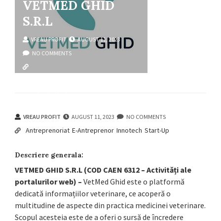
VETMED GHID
S.R.L
VREAU PROFIT
AUGUST 11, 2023
NO COMMENTS
antreprenoriat
e-antreprenor
innotech
start-up
VREAU PROFIT
AUGUST 11, 2023
NO COMMENTS
Antreprenoriat
E-Antreprenor
Innotech
Start-Up
Descriere generala:
VETMED GHID S.R.L (COD CAEN 6312 – Activități ale
portalurilor web) –
VetMed Ghid este o platformă
dedicată informațiilor veterinare, ce acoperă o
multitudine de aspecte din practica medicinei veterinare.
Scopul acesteia este de a oferi o sursă de încredere