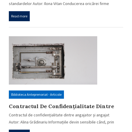
standardelor Autor: Ilona Vitan Conducerea oricărei firme
presupune cunoașterea în…
Read more
Biblioteca Anteprenoriat - Articole
Contractul De Confidențialitate Dintre
Angajator Și Angajat
Contractul de confidențialitate dintre angajator și angajat
Autor: Alina Grădinariu Informațiile devin sensibile când, prin
natura…