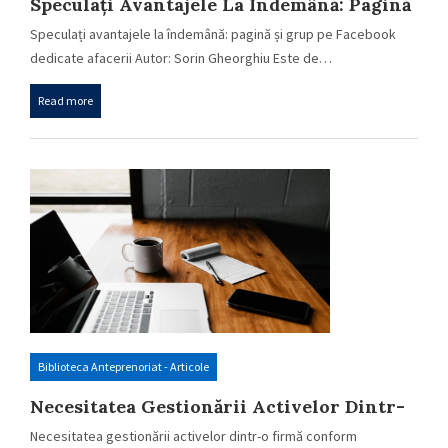
Speculați Avantajele La Îndemână: Pagină
Și Grup Pe Facebook Dedicate Afacerii
Speculați avantajele la îndemână: pagină și grup pe Facebook
dedicate afacerii Autor: Sorin Gheorghiu Este de…
Read more
Biblioteca Anteprenoriat - Articole
Necesitatea Gestionării Activelor Dintr-
O Firmă Conform Standardelor
Necesitatea gestionării activelor dintr-o firmă conform