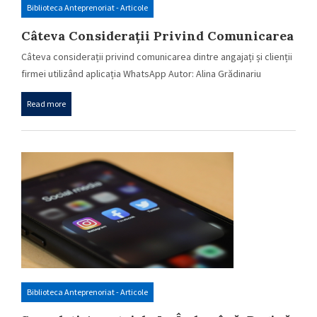
Biblioteca Anteprenoriat - Articole
Câteva Considerații Privind Comunicarea
Dintre Angajați Și Clienții Firmei
Câteva considerații privind comunicarea dintre angajați și clienții
Utilizând Aplicația WhatsApp
firmei utilizând aplicația WhatsApp Autor: Alina Grădinariu
Viteza…
Read more
Biblioteca Anteprenoriat - Articole