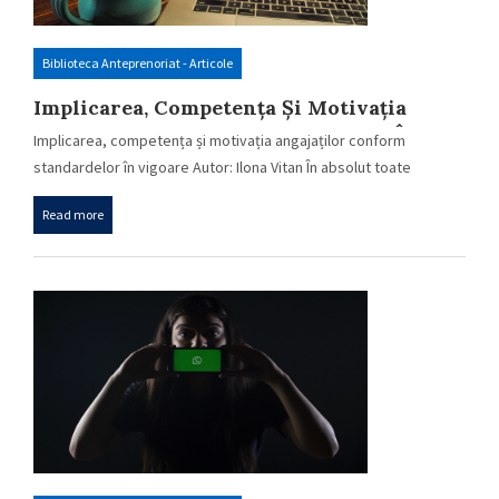
Biblioteca Anteprenoriat - Articole
Implicarea, Competența Și Motivația
Angajaților Conform Standardelor În
Implicarea, competența și motivația angajaților conform
Vigoare
standardelor în vigoare Autor: Ilona Vitan În absolut toate
sectoarele…
Read more