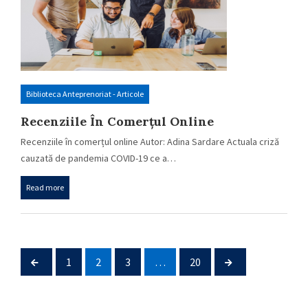
Biblioteca Anteprenoriat - Articole
Recenziile În Comerțul Online
Recenziile în comerțul online Autor: Adina Sardare Actuala criză
cauzată de pandemia COVID-19 ce a…
Read more
1
2
3
…
20