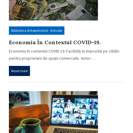
Biblioteca Anteprenoriat - Articole
Economia În Contextul COVID-19.
Facilități La Impozitul Pe Clădiri Pentru
Economia în contextul COVID-19. Facilități la impozitul pe clădiri
Proprietarii De Spații Comerciale.
pentru proprietarii de spații comerciale. Autor:…
Read more