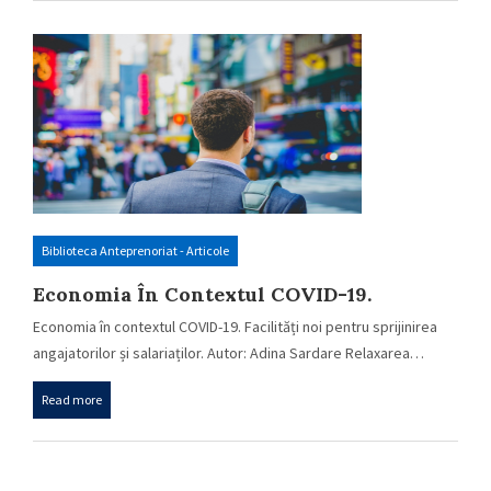
Biblioteca Anteprenoriat - Articole
Economia În Contextul COVID-19.
Facilități Noi Pentru Sprijinirea
Economia în contextul COVID-19. Facilități noi pentru sprijinirea
Angajatorilor Și Salariaților.
angajatorilor și salariaților. Autor: Adina Sardare Relaxarea…
Read more