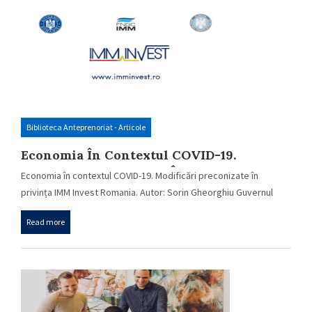
Biblioteca Anteprenoriat - Articole
Economia În Contextul COVID-19.
Modificări Preconizate În Privința IMM
Economia în contextul COVID-19. Modificări preconizate în
Invest Romania.
privința IMM Invest Romania. Autor: Sorin Gheorghiu Guvernul
are…
Read more