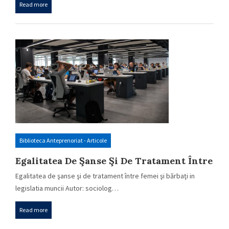
Read more
Biblioteca Anteprenoriat - Articole
Egalitatea De Şanse Şi De Tratament Între
Femei Şi Bărbaţi In Legislatia Muncii
Egalitatea de şanse şi de tratament între femei şi bărbaţi in
legislatia muncii Autor: sociolog…
Read more