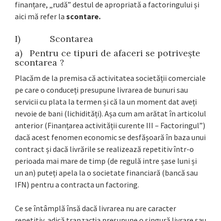
finanțare, „rudă” destul de apropriată a factoringului și
aici mă refer la
scontare.
I) Scontarea
a) Pentru ce tipuri de afaceri se potrivește
scontarea ?
Placăm de la premisa că activitatea societății comerciale
pe care o conduceți presupune livrarea de bunuri sau
servicii cu plata la termen și că la un moment dat aveți
nevoie de bani (lichidități). Așa cum am arătat în articolul
anterior (Finanțarea activității curente III – Factoringul”)
dacă acest fenomen economic se desfășoară în baza unui
contract și dacă livrările se realizează repetitiv într-o
perioada mai mare de timp (de regulă intre șase luni și
un an) puteți apela la o societate financiară (bancă sau
IFN) pentru a contracta un factoring.
Ce se întâmplă însă dacă livrarea nu are caracter
repetitiv, adică tranzacția presupune o singură livrare sau