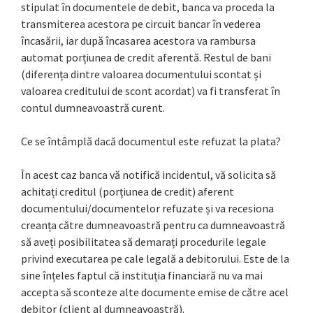
stipulat în documentele de debit, banca va proceda la
transmiterea acestora pe circuit bancar în vederea
încasării, iar după încasarea acestora va rambursa
automat porțiunea de credit aferentă. Restul de bani
(diferența dintre valoarea documentului scontat și
valoarea creditului de scont acordat) va fi transferat în
contul dumneavoastră curent.
Ce se întâmplă dacă documentul este refuzat la plata?
În acest caz banca vă notifică incidentul, vă solicita să
achitați creditul (porțiunea de credit) aferent
documentului/documentelor refuzate și va recesiona
creanța către dumneavoastră pentru ca dumneavoastră
să aveți posibilitatea să demarați procedurile legale
privind executarea pe cale legală a debitorului. Este de la
sine înțeles faptul că instituția financiară nu va mai
accepta să sconteze alte documente emise de către acel
debitor (client al dumneavoastră).