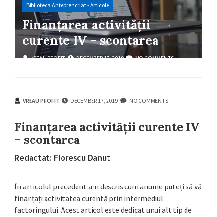
Biblioteca Anteprenoriat - Articole
Finanțarea activității
curente IV – scontarea
VREAU PROFIT
DECEMBER 17, 2019
NO COMMENTS
VREAU PROFIT
DECEMBER 17, 2019
NO COMMENTS
Finanțarea activității curente IV
– scontarea
Redactat: Florescu Danut
În articolul precedent am descris cum anume puteți să vă
finanțați activitatea curentă prin intermediul
factoringului. Acest articol este dedicat unui alt tip de