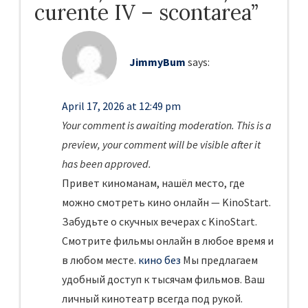
curente IV – scontarea
”
JimmyBum
says:
April 17, 2026 at 12:49 pm
Your comment is awaiting moderation. This is a
preview, your comment will be visible after it
has been approved.
Привет киноманам, нашёл место, где
можно смотреть кино онлайн — KinoStart.
Забудьте о скучных вечерах с KinoStart.
Смотрите фильмы онлайн в любое время и
в любом месте.
кино без
Мы предлагаем
удобный доступ к тысячам фильмов. Ваш
личный кинотеатр всегда под рукой.