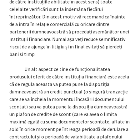
de către instituțiile abilitate în acest sens) toate
celelalte verificări sunt la îndemâna fiecărui
întreprinzător. Din acest motiv vă recomand ca înainte
de a intra în relație comercială cu oricare dintre
partenerii dumneavoastră să procedați asemănător unei
instituții financiare. Numai așa veți reduce semnificativ
riscul de a ajunge în litigiu și în final evitați să pierdeți
bani si timp.
Un alt aspect ce tine de funcționalitatea
produsului oferit de către instituția financiară este acela
că de regula aceasta va putea pune la dispoziția
dumneavoastră un credit punctual (o singură tranzacție
care se va încheia la momentul încasării documentului
scontat) sau va putea pune la dispoziția dumneavoastră
un plafon de credite de scont (care va avea o limita
maximă egală cu suma documentelor scontate, aflate în
sold în orice moment pe întreaga perioadă de derulare a
contractului și o perioadă de valabilitate a plafonului