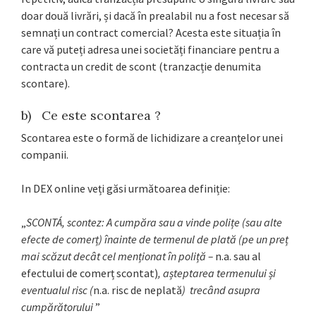
doar două livrări, și dacă în prealabil nu a fost necesar să
semnați un contract comercial? Acesta este situația în
care vă puteți adresa unei societăți financiare pentru a
contracta un credit de scont (tranzacție denumita
scontare).
b) Ce este scontarea ?
Scontarea este o formă de lichidizare a creanțelor unei
companii.
In DEX online veți găsi următoarea definiție:
„
SCONTÁ, scontez: A cumpăra sau a vinde polițe (sau alte
efecte de comerț) înainte de termenul de plată (pe un preț
mai scăzut decât cel menționat în poliță –
n.a. sau al
efectului de comerț scontat)
, așteptarea termenului și
eventualul risc (
n.a. risc de neplată
) trecând asupra
cumpărătorului
”