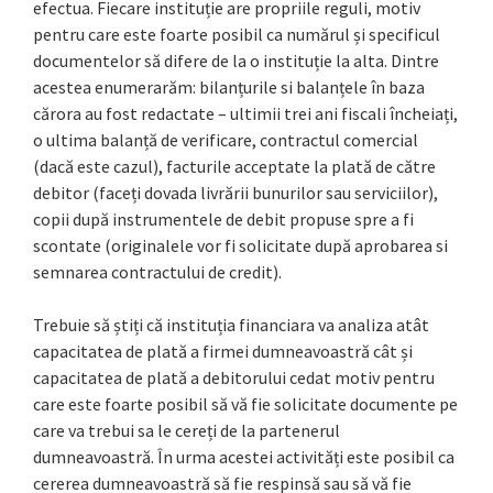
efectua. Fiecare instituție are propriile reguli, motiv
pentru care este foarte posibil ca numărul și specificul
documentelor să difere de la o instituție la alta. Dintre
acestea enumerarăm: bilanțurile si balanțele în baza
cărora au fost redactate – ultimii trei ani fiscali încheiați,
o ultima balanță de verificare, contractul comercial
(dacă este cazul), facturile acceptate la plată de către
debitor (faceți dovada livrării bunurilor sau serviciilor),
copii după instrumentele de debit propuse spre a fi
scontate (originalele vor fi solicitate după aprobarea si
semnarea contractului de credit).
Trebuie să știți că instituția financiara va analiza atât
capacitatea de plată a firmei dumneavoastră cât și
capacitatea de plată a debitorului cedat motiv pentru
care este foarte posibil să vă fie solicitate documente pe
care va trebui sa le cereți de la partenerul
dumneavoastră. În urma acestei activități este posibil ca
cererea dumneavoastră să fie respinsă sau să vă fie