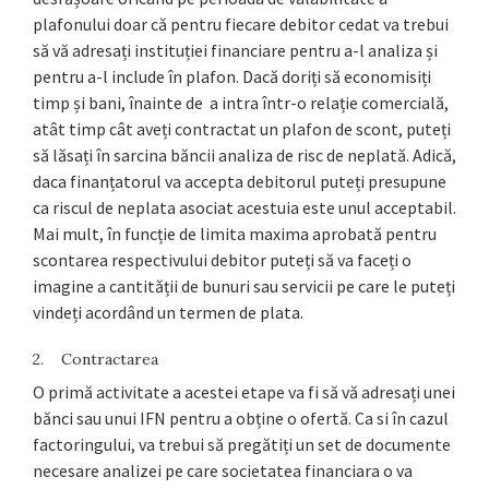
plafonului doar că pentru fiecare debitor cedat va trebui
să vă adresați instituției financiare pentru a-l analiza și
pentru a-l include în plafon. Dacă doriți să economisiți
timp și bani, înainte de a intra într-o relație comercială,
atât timp cât aveți contractat un plafon de scont, puteți
să lăsați în sarcina băncii analiza de risc de neplată. Adică,
daca finanțatorul va accepta debitorul puteți presupune
ca riscul de neplata asociat acestuia este unul acceptabil.
Mai mult, în funcție de limita maxima aprobată pentru
scontarea respectivului debitor puteți să va faceți o
imagine a cantității de bunuri sau servicii pe care le puteți
vindeți acordând un termen de plata.
2. Contractarea
O primă activitate a acestei etape va fi să vă adresați unei
bănci sau unui IFN pentru a obține o ofertă. Ca si în cazul
factoringului, va trebui să pregătiți un set de documente
necesare analizei pe care societatea financiara o va