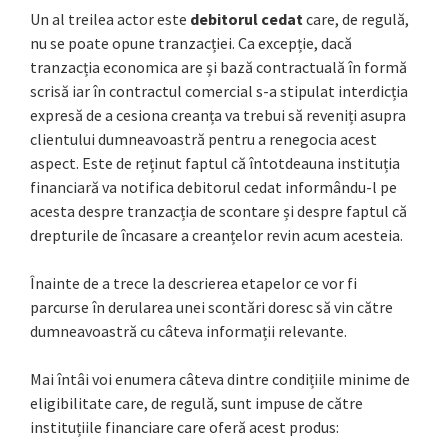
Un al treilea actor este
debitorul cedat
care, de regulă,
nu se poate opune tranzacției. Ca excepție, dacă
tranzacția economica are și bază contractuală în formă
scrisă iar în contractul comercial s-a stipulat interdicția
expresă de a cesiona creanța va trebui să reveniți asupra
clientului dumneavoastră pentru a renegocia acest
aspect. Este de reținut faptul că întotdeauna instituția
financiară va notifica debitorul cedat informându-l pe
acesta despre tranzacția de scontare și despre faptul că
drepturile de încasare a creanțelor revin acum acesteia.
Înainte de a trece la descrierea etapelor ce vor fi
parcurse în derularea unei scontări doresc să vin către
dumneavoastră cu câteva informații relevante.
Mai întâi voi enumera câteva dintre condițiile minime de
eligibilitate care, de regulă, sunt impuse de către
instituțiile financiare care oferă acest produs: