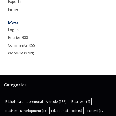
Experti
Firme
Meta
Log in
Entries
RSS
Comments
RSS
WordPress.org
Categories
Biblioteca anteprenoriat - Articole
(192)
Business
(4)
Business Development
(1)
Educatie si Profit
(9)
Experti
(12)