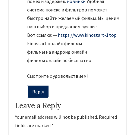
помех и задержек.
новинки
Удобная
система поиска и фильтров поможет
быстро найти желаемый фильм. Мы ценим
ваш выбор и предлагаем лучшее.
Вот ссылка: —
https://www.kinostart-1.top
kinostart онлайн фильмы
фильмы на андроид онлайн
фильмы онлайн hd бесплатно
Смотрите с удовольствием!
Reply
Leave a Reply
Your email address will not be published.
Required
fields are marked
*