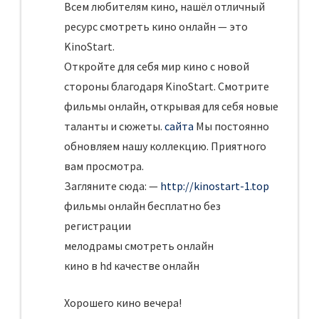
Всем любителям кино, нашёл отличный
ресурс смотреть кино онлайн — это
KinoStart.
Откройте для себя мир кино с новой
стороны благодаря KinoStart. Смотрите
фильмы онлайн, открывая для себя новые
таланты и сюжеты.
сайта
Мы постоянно
обновляем нашу коллекцию. Приятного
вам просмотра.
Загляните сюда: —
http://kinostart-1.top
фильмы онлайн бесплатно без
регистрации
мелодрамы смотреть онлайн
кино в hd качестве онлайн
Хорошего кино вечера!