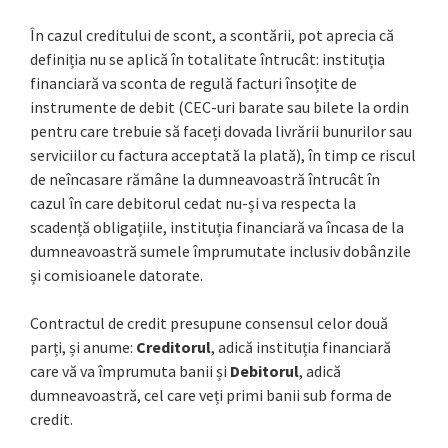
În cazul creditului de scont, a scontării, pot aprecia că
definiția nu se aplică în totalitate întrucât: instituția
financiară va sconta de regulă facturi însoțite de
instrumente de debit (CEC-uri barate sau bilete la ordin
pentru care trebuie să faceți dovada livrării bunurilor sau
serviciilor cu factura acceptată la plată), în timp ce riscul
de neîncasare rămâne la dumneavoastră întrucât în
cazul în care debitorul cedat nu-și va respecta la
scadență obligațiile, instituția financiară va încasa de la
dumneavoastră sumele împrumutate inclusiv dobânzile
și comisioanele datorate.
Contractul de credit presupune consensul celor două
parți, și anume:
Creditorul
, adică instituția financiară
care vă va împrumuta banii și
Debitorul
, adică
dumneavoastră, cel care veți primi banii sub forma de
credit.