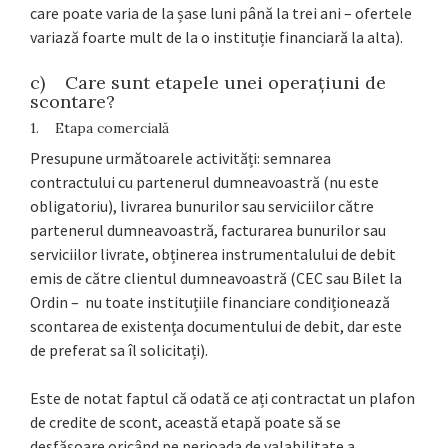
care poate varia de la șase luni până la trei ani – ofertele
variază foarte mult de la o instituție financiară la alta).
c) Care sunt etapele unei operațiuni de
scontare?
1. Etapa comercială
Presupune următoarele activități: semnarea
contractului cu partenerul dumneavoastră (nu este
obligatoriu), livrarea bunurilor sau serviciilor către
partenerul dumneavoastră, facturarea bunurilor sau
serviciilor livrate, obținerea instrumentalului de debit
emis de către clientul dumneavoastră (CEC sau Bilet la
Ordin – nu toate instituțiile financiare condiționează
scontarea de existența documentului de debit, dar este
de preferat sa îl solicitați).
Este de notat faptul că odată ce ați contractat un plafon
de credite de scont, această etapă poate să se
desfășoare oricând pe perioada de valabilitate a